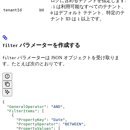
ログに含めるテナントを指定します:
は利用可能なすべてのテナント、
-1
int
tenantId
はデフォルト テナント、特定のテ
0
ナント ID は
以上です。
1
パラメーターを作成する
filter
パラメーターは JSON オブジェクトを受け取りま
filter
す。たとえば次のとおりです。
{
  "GeneralOperator"
: 
"AND"
,
  "FilterItems"
: [
    {
      "PropertyKey"
: 
"Date"
,
      "PropertyOperator"
: 
"BETWEEN"
,
      "PropertyValues"
: [