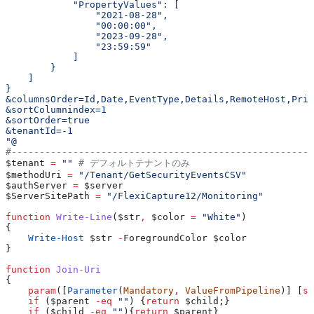
            "PropertyValues": [
                "2021-08-28",
                "00:00:00",
                "2023-09-28",
                "23:59:59"
            ]
        }
    ]
}
&columnsOrder=Id,Date,EventType,Details,RemoteHost,Prin
&sortColumnindex=1
&sortOrder=true
&tenantId=-1
"@
#------------------------------------------------------
$tenant
 =
 ""
 # デフォルトテナントのみ
$methodUri
 =
 "/Tenant/GetSecurityEventsCSV"
$authServer
 =
 $server
$ServerSitePath
 =
 "/FlexiCapture12/Monitoring"
function
 Write-Line
(
$str
,
 $color
 =
 "White"
)
{
    Write-Host
 $str
 -
ForegroundColor 
$color
}
function
 Join-Uri
{
    param
([
Parameter
(
Mandatory
,
 ValueFromPipeline
)] [
st
    if
 (
$parent
 -eq
 ""
) {
return
 $child
;}
    if
 (
$child
 -eq
 ""
){
return
 $parent
}