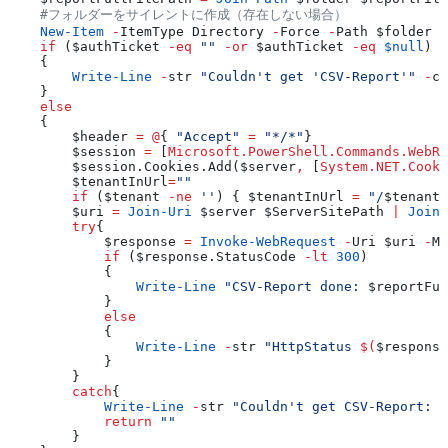
    #フォルダーをサイレントに作成（存在しない場合）
    New-Item
 -
ItemType Directory 
-
Force 
-
Path 
$folder
 |
    if
 (
$authTicket
 -eq
 ""
 -or
 $authTicket
 -eq
 $null
)
    {
        Write-Line
 -
str 
"Couldn't get 'CSV-Report'"
 -
co
    }
    else
    {
        $header
 =
 @
{ 
"Accept"
 =
 "*/*"
}
        $session
 =
 [
Microsoft.PowerShell.Commands.WebRe
        $session
.Cookies.Add
(
$server
,
 [
System.NET.Cooki
        $tenantInUrl
=
""
        if
 (
$tenant
 -ne
 ''
) { 
$tenantInUrl
 =
 "/
$tenant
"
        $uri
 =
 Join-Uri
 $server
 $ServerSitePath
 |
 Join-
        try
{
            $response
 =
 Invoke-WebRequest
 -
Uri 
$uri
 -
Me
            if
 (
$response
.StatusCode
 -lt
 300
)
            {
                Write-Line
 "CSV-Report done: 
$reportFul
            }
            else
            {
                Write-Line
 -
str 
"HttpStatus 
$(
$response
            }
        }
        catch
{
            Write-Line
 -
str 
"Couldn't get CSV-Report: 
$
            return
 ""
        }