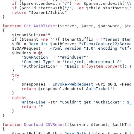
    if
 (
$parent
.endswith
(
"/"
) 
-or
 $parent
.endswith
(
"\\"
    if
 (
$child
.startswith
(
"/"
) 
-or
 $child
.startswith
(
"\
    return
 "
$parent
/
$child
"
}
function
 Get-AuthTicket
(
$server
,
 $user
,
 $password
,
 $ten
{
    $tenantSuffix
=
""
    if
 (
$tenant
 -ne
 ''
){ 
$tenantSuffix
 =
 "?tenant=
$tena
    $URL
 =
 Join-Uri
 $authServer
 "/FlexiCapture12/Server
    $SOAPRequest
 =
 '<?xml version="1.0" encoding="utf-8
    $Headers
 =
 @
{
        'SOAPAction'
 =
 '"#FindUser"'
        'Content-Type'
 =
 'text/xml; charset=utf-8'
        'Authorization'
 =
 "Basic 
$(
[
System.Convert
]::To
    }
    try
    {
        $response1
 =
 Invoke-WebRequest
 -
Uri 
$URL
 -
Heade
        return
 $response1
.Headers
[
'AuthTicket'
]
    }
    catch
{
        Write-Line
 -
str 
"Couldn't get 'AuthTicket': 
$_
"
        return
 ""
    }
}
function
 Download-CSVReport
(
$server
,
 $tenant
,
 $authTick
{
    $reportFullFilePath
 =
 Join-Path
 $folder
 $reportFile