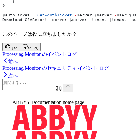
    }
}
$authTicket
 =
 Get-AuthTicket
 -
server 
$server
 -
user 
$use
Download
-
CSVReport 
-
server 
$server
 -
tenant 
$tenant
 -
aut
このページは役に立ちましたか？
はい
いいえ
Processing Monitor のイベントログ
前へ
Processing Monitor のセキュリティ イベント ログ
次へ
⌘
I
ABBYY Documentation
home page