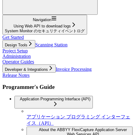
Navigation
Using Web API to download logs
System Monitor のセキュリティイベントログ
Get Started
Scanning Station
Design Tools
Project Setup
Administration
Operator Guides
Invoice Processing
Developer & Integrations
Release Notes
Programmer's Guide
Application Programming Interface (API)
アプリケーション プログラミング インターフェ
イス（API）
About the ABBYY FlexiCapture Application Server
Web Services API