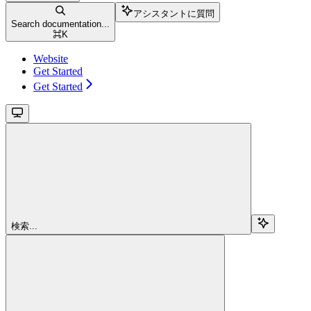
アシスタントに質問
Search documentation...
⌘
K
Website
Get Started
Get Started
検索...