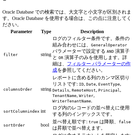
Oracle Database での検索では、大文字と小文字が区別されま
す。Oracle Database を使用する場合は、この点に注意してく
ださい。
Parameter
Type
Description
ログのフィルター条件です。条件の
組み合わせには、
GeneralOperator
パラメーターで設定する
演算子
AND
string
filter
と
演算子のみを使用します。詳
OR
細は、
フィルター パラメーターの作
成
を参照してください。
レポートに含める列のカンマ区切り
リストです:
,
,
,
ID
Date
EventType
string
columnsOrder
,
,
,
Details
RemoteHost
Principal
,
,
TenantName
Writer
.
WriterTenantName
ログ内のレコードの並べ替えに使用
int
sortColumnindex
する列のインデックスです。
並べ替え順です:
は降順、
true
false
bool
sortOrder
は昇順で並べ替えます。