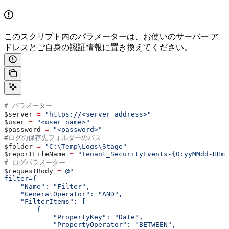
このスクリプト内のパラメーターは、お使いのサーバー ア
ドレスとご自身の認証情報に置き換えてください。
# パラメーター
$server
 =
 "https://<server address>"
$user
 =
 "<user name>"
$password
 =
 "<password>"
#ログの保存先フォルダーのパス
$folder
 =
 "C:\Temp\Logs\Stage"
$reportFileName
 =
 "Tenant_SecurityEvents-{0:yyMMdd-HHmm
# ログパラメーター
$requestBody
 =
 @"
filter={
    "Name": "Filter",
    "GeneralOperator": "AND",
    "FilterItems": [
        {
            "PropertyKey": "Date",
            "PropertyOperator": "BETWEEN",