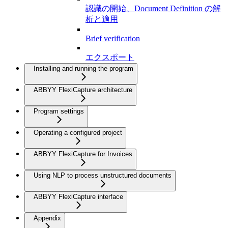
認識の開始、Document Definition の解
析と適用
Brief verification
エクスポート
Installing and running the program
ABBYY FlexiCapture architecture
Program settings
Operating a configured project
ABBYY FlexiCapture for Invoices
Using NLP to process unstructured documents
ABBYY FlexiCapture interface
Appendix