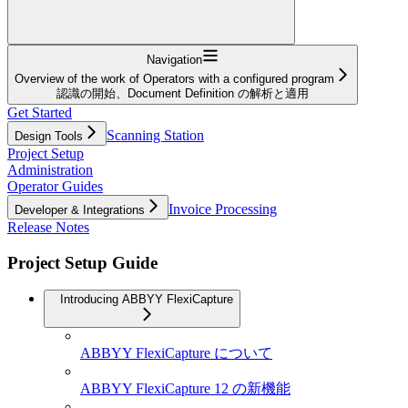
Navigation
Overview of the work of Operators with a configured program
認識の開始、Document Definition の解析と適用
Get Started
Scanning Station
Design Tools
Project Setup
Administration
Operator Guides
Invoice Processing
Developer & Integrations
Release Notes
Project Setup Guide
Introducing ABBYY FlexiCapture
ABBYY FlexiCapture について
ABBYY FlexiCapture 12 の新機能