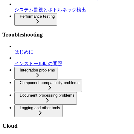
システム監視とボトルネック検出
Performance testing
Troubleshooting
はじめに
インストール時の問題
Integration problems
Component compatibility problems
Document processing problems
Logging and other tools
Cloud