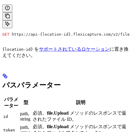
GET
 https://api-{location-id}.flexicapture.com/v2/file/
を
サポートされているロケーション
に置き換
{location-id}
えてください。
パスパラメーター
パラメ
型
説明
ーター
必須。
file.Upload
メソッドのレスポンスで返
path,
id
string
されたファイル ID。
必須。
file.Upload
メソッドのレスポンスで返
path,
token