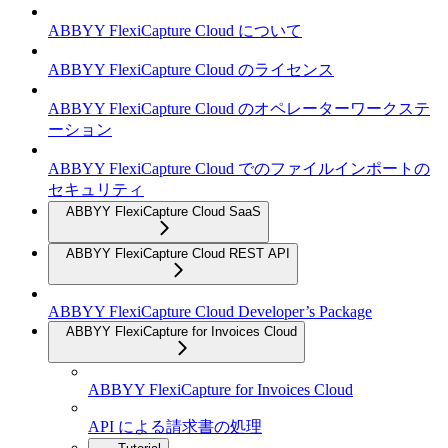
ABBYY FlexiCapture Cloud について
ABBYY FlexiCapture Cloud のライセンス
ABBYY FlexiCapture Cloud のオペレーターワークステ
ーション
ABBYY FlexiCapture Cloud でのファイルインポートの
セキュリティ
ABBYY FlexiCapture Cloud SaaS
ABBYY FlexiCapture Cloud REST API
ABBYY FlexiCapture Cloud Developer’s Package
ABBYY FlexiCapture for Invoices Cloud
ABBYY FlexiCapture for Invoices Cloud
API による請求書の処理