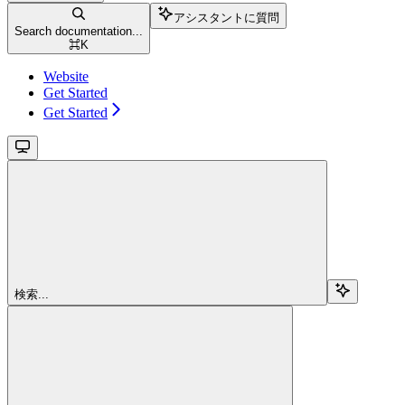
アシスタントに質問
Search documentation...
⌘
K
Website
Get Started
Get Started
検索...