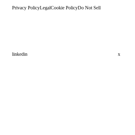
Privacy Policy
Legal
Cookie Policy
Do Not Sell
linkedin
x
Assistant