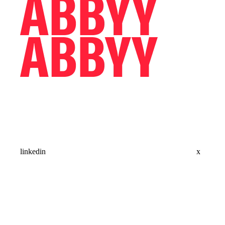
linkedin
x