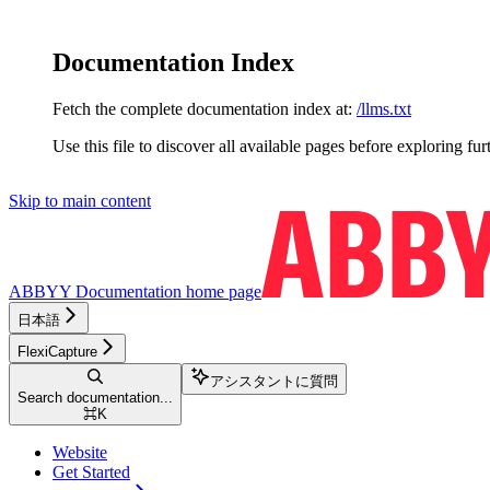
Documentation Index
Fetch the complete documentation index at:
/llms.txt
Use this file to discover all available pages before exploring fur
Skip to main content
ABBYY Documentation
home page
日本語
FlexiCapture
アシスタントに質問
Search documentation...
⌘
K
Website
Get Started