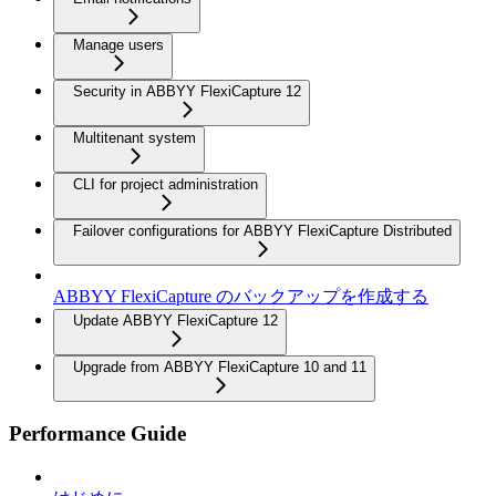
Manage users
Security in ABBYY FlexiCapture 12
Multitenant system
CLI for project administration
Failover configurations for ABBYY FlexiCapture Distributed
ABBYY FlexiCapture のバックアップを作成する
Update ABBYY FlexiCapture 12
Upgrade from ABBYY FlexiCapture 10 and 11
Performance Guide