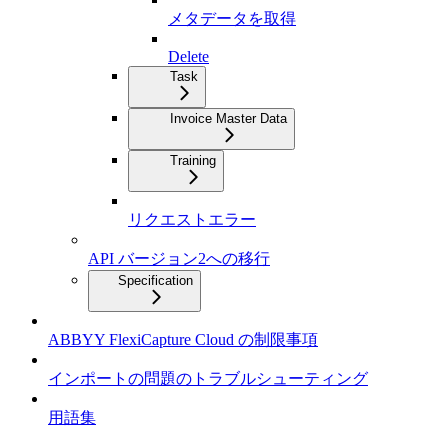
メタデータを取得
Delete
Task
Invoice Master Data
Training
リクエストエラー
API バージョン2への移行
Specification
ABBYY FlexiCapture Cloud の制限事項
インポートの問題のトラブルシューティング
用語集