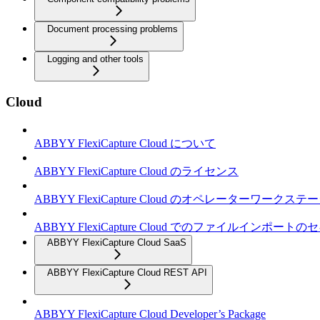
Document processing problems
Logging and other tools
Cloud
ABBYY FlexiCapture Cloud について
ABBYY FlexiCapture Cloud のライセンス
ABBYY FlexiCapture Cloud のオペレーターワークス
ABBYY FlexiCapture Cloud でのファイルインポー
ABBYY FlexiCapture Cloud SaaS
ABBYY FlexiCapture Cloud REST API
ABBYY FlexiCapture Cloud Developer’s Package