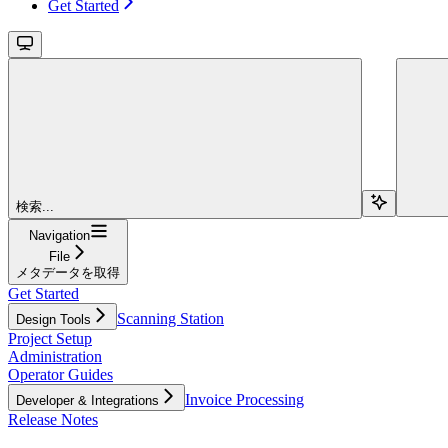
Get Started
検索...
Navigation
File
メタデータを取得
Get Started
Scanning Station
Design Tools
Project Setup
Administration
Operator Guides
Invoice Processing
Developer & Integrations
Release Notes