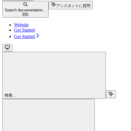
アシスタントに質問
Search documentation...
⌘
K
Website
Get Started
Get Started
検索...