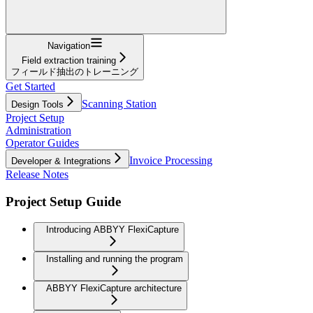
Navigation
Field extraction training
フィールド抽出のトレーニング
Get Started
Scanning Station
Design Tools
Project Setup
Administration
Operator Guides
Invoice Processing
Developer & Integrations
Release Notes
Project Setup Guide
Introducing ABBYY FlexiCapture
Installing and running the program
ABBYY FlexiCapture architecture