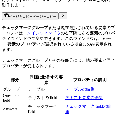
動作します。
ページをコピー
ページをコピー
チェックマークグループ
または現在選択されている要素のプ
ロパティは、
メインウィンドウ
の右下隅にある
要素のプロパ
ティ
ウィンドウで変更できます。このウィンドウは、
View
→ 要素のプロパティ
が選択されている場合にのみ表示され
ます。
チェックマークグループとその各部分には、他の要素と同じ
プロパティが使用されます。
同様に動作する要
部分
プロパティの説明
素
グループ
テーブル
テーブルの編集
Questions
テキストの field
テキスト要素の編集
field
チェックマーク fieldの編
チェックマーク
Answers
field
集