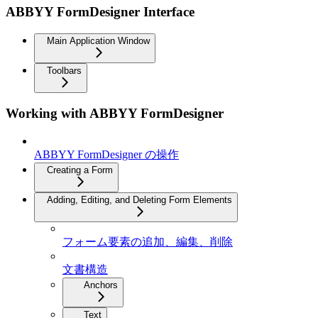
ABBYY FormDesigner Interface
Main Application Window
Toolbars
Working with ABBYY FormDesigner
ABBYY FormDesigner の操作
Creating a Form
Adding, Editing, and Deleting Form Elements
フォーム要素の追加、編集、削除
文書構造
Anchors
Text