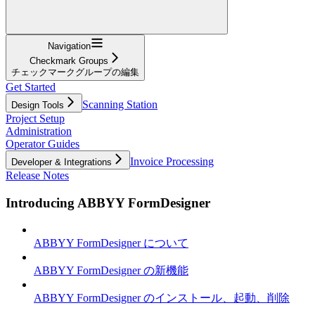
Navigation
Checkmark Groups
チェックマークグループの編集
Get Started
Scanning Station
Design Tools
Project Setup
Administration
Operator Guides
Invoice Processing
Developer & Integrations
Release Notes
Introducing ABBYY FormDesigner
ABBYY FormDesigner について
ABBYY FormDesigner の新機能
ABBYY FormDesigner のインストール、起動、削除