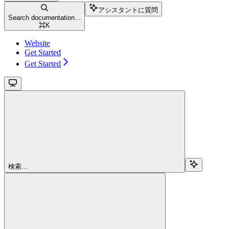
アシスタントに質問
Search documentation...
⌘
K
Website
Get Started
Get Started
検索...