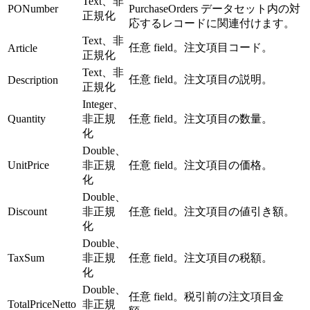
Text、非
PONumber
PurchaseOrders データセット内の対
正規化
応するレコードに関連付けます。
Text、非
任意 field。注文項目コード。
Article
正規化
Text、非
任意 field。注文項目の説明。
Description
正規化
Integer、
Quantity
非正規
任意 field。注文項目の数量。
化
Double、
UnitPrice
非正規
任意 field。注文項目の価格。
化
Double、
Discount
非正規
任意 field。注文項目の値引き額。
化
Double、
TaxSum
非正規
任意 field。注文項目の税額。
化
Double、
任意 field。税引前の注文項目金
TotalPriceNetto
非正規