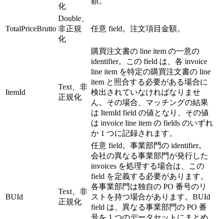
額。
化
Double、
TotalPriceBrutto
非正規
任意 field。注文項目金額。
化
購買注文書の line item の一意の
identifier。この field は、各 invoice
line item を特定の購買注文書の line
item と照合する必要がある場合に
Text、非
ItemId
検出されていなければなりませ
正規化
ん。その場合、マッチングの結果
は ItemId field の値となり、その値
は invoice line item の fields のいずれ
か 1 つに記録されます。
任意 field。事業部門の identifier。
会社の異なる事業部門が発行した
invoices を処理する場合は、この
field を定義する必要があります。
各事業部門は独自の PO 番号のリ
Text、非
BUId
ストを持つ場合があります。BUId
正規化
field は、異なる事業部門の PO 番
号を 1 つのデータセットにまとめ