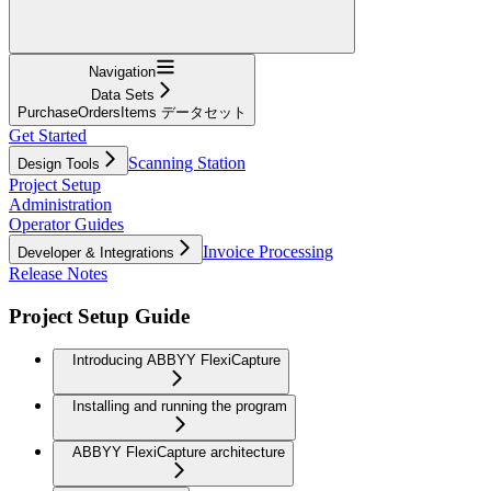
Navigation
Data Sets
PurchaseOrdersItems データセット
Get Started
Scanning Station
Design Tools
Project Setup
Administration
Operator Guides
Invoice Processing
Developer & Integrations
Release Notes
Project Setup Guide
Introducing ABBYY FlexiCapture
Installing and running the program
ABBYY FlexiCapture architecture