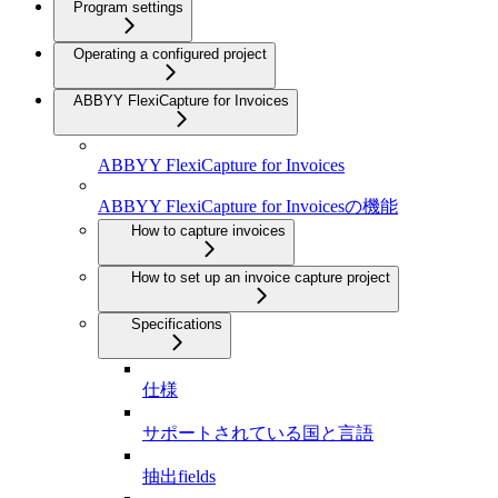
Program settings
Operating a configured project
ABBYY FlexiCapture for Invoices
ABBYY FlexiCapture for Invoices
ABBYY FlexiCapture for Invoicesの機能
How to capture invoices
How to set up an invoice capture project
Specifications
仕様
サポートされている国と言語
抽出fields