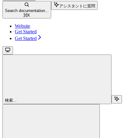
アシスタントに質問
Search documentation...
⌘
K
Website
Get Started
Get Started
検索...