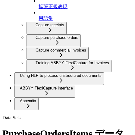
拡張正規表現
用語集
Capture receipts
Capture purchase orders
Capture commercial invoices
Training ABBYY FlexiCapture for Invoices
Using NLP to process unstructured documents
ABBYY FlexiCapture interface
Appendix
Data Sets
PurchaseOrdersItems データ