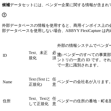
候補
データセットには、ベンダー企業に関する情報が含まれ
外部データベースの情報を使用すると、商用インボイス上の
部データベースを使用しない場合、ABBYY FlexiCaptu
外部の情報システムでベンダ
Text、未正
必
注:
ベンダーのすべての事業部
ID
規化
須
ントリの一意の ID です。
で一意に識別されます。
Text (Text に
任
ベンダーの会社名が入ります
Name
正規化)
意
Text、Textと
任
住所
ベンダーの住所の番地・町名
して正規化
意