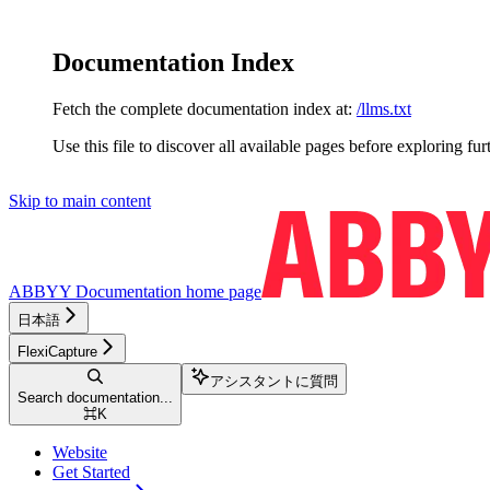
Documentation Index
Fetch the complete documentation index at:
/llms.txt
Use this file to discover all available pages before exploring fur
Skip to main content
ABBYY Documentation
home page
日本語
FlexiCapture
アシスタントに質問
Search documentation...
⌘
K
Website
Get Started