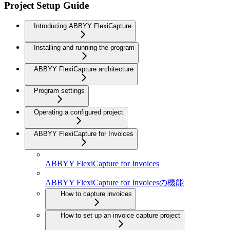
Project Setup Guide
Introducing ABBYY FlexiCapture
Installing and running the program
ABBYY FlexiCapture architecture
Program settings
Operating a configured project
ABBYY FlexiCapture for Invoices
ABBYY FlexiCapture for Invoices
ABBYY FlexiCapture for Invoicesの機能
How to capture invoices
How to set up an invoice capture project