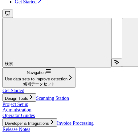
Get Started
検索...
Navigation
Use data sets to improve detection
候補データセット
Get Started
Scanning Station
Design Tools
Project Setup
Administration
Operator Guides
Invoice Processing
Developer & Integrations
Release Notes