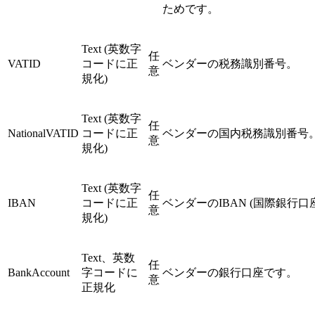
ためです。
Text (英数字
任
VATID
コードに正
ベンダーの税務識別番号。
意
規化)
Text (英数字
任
NationalVATID
コードに正
ベンダーの国内税務識別番号
意
規化)
Text (英数字
任
IBAN
コードに正
ベンダーのIBAN (国際銀行口
意
規化)
Text、英数
任
BankAccount
字コードに
ベンダーの銀行口座です。
意
正規化