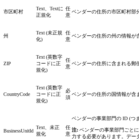
Text、Textに
任
市区町村
ベンダーの住所の市区町村部
正規化
意
Text (未正規
任
州
ベンダーの住所の州の情報が
化)
意
Text (英数字
任
ZIP
コードに正
ベンダーの住所に含まれる郵
意
規化)
Text (英数字
必
CountryCode
コードに正
ベンダーの住所の国情報が含
須
規化)
ベンダーの事業部門の ID (つ
Text、未正
任
注:
ベンダーの事業部門ごとに異
BusinessUnitId
規化
意
力する必要があります。デー