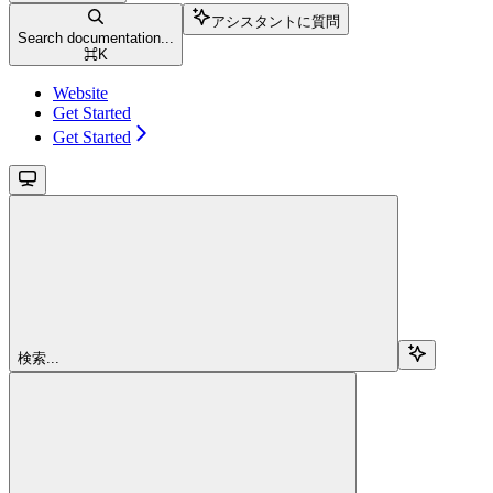
アシスタントに質問
Search documentation...
⌘
K
Website
Get Started
Get Started
検索...