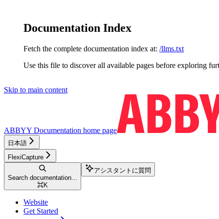
Documentation Index
Fetch the complete documentation index at:
/llms.txt
Use this file to discover all available pages before exploring fur
Skip to main content
ABBYY Documentation
home page
日本語
FlexiCapture
アシスタントに質問
Search documentation...
⌘
K
Website
Get Started