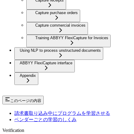
Capture receipts
Capture purchase orders
Capture commercial invoices
Training ABBYY FlexiCapture for Invoices
Using NLP to process unstructured documents
ABBYY FlexiCapture interface
Appendix
このページの内容
請求書取り込み中にプログラムを学習させる
ベンダーごとの学習のしくみ
Verification