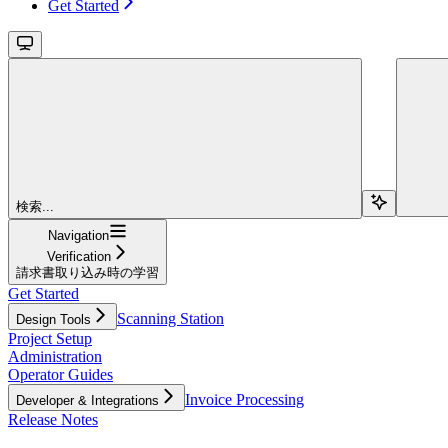
Get Started
検索...
Navigation
Verification
請求書取り込み時の学習
Get Started
Scanning Station
Design Tools
Project Setup
Administration
Operator Guides
Invoice Processing
Developer & Integrations
Release Notes