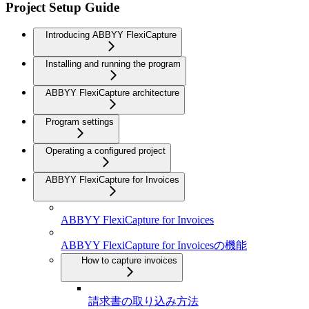
Project Setup Guide
Introducing ABBYY FlexiCapture
Installing and running the program
ABBYY FlexiCapture architecture
Program settings
Operating a configured project
ABBYY FlexiCapture for Invoices
ABBYY FlexiCapture for Invoices
ABBYY FlexiCapture for Invoicesの機能
How to capture invoices
請求書の取り込み方法