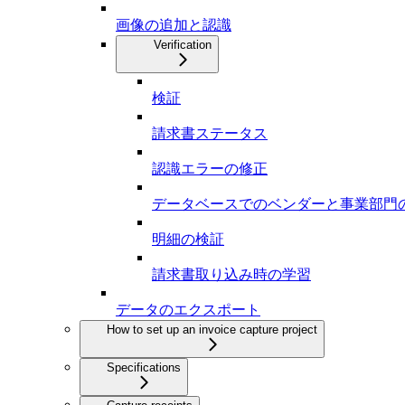
画像の追加と認識
Verification
検証
請求書ステータス
認識エラーの修正
データベースでのベンダーと事業部門
明細の検証
請求書取り込み時の学習
データのエクスポート
How to set up an invoice capture project
Specifications