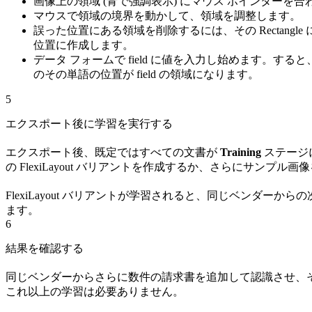
画像上の領域 (青で強調表示) にマウス ポインターを合
マウスで領域の境界を動かして、領域を調整します。
誤った位置にある領域を削除するには、その Rectang
位置に作成します。
データ フォームで field に値を入力し始めます
のその単語の位置が field の領域になります。
5
エクスポート後に学習を実行する
エクスポート後、既定ではすべての文書が
Training
ステージ
の FlexiLayout バリアントを作成するか、さらにサ
FlexiLayout バリアントが学習されると、同じベンダー
ます。
6
結果を確認する
同じベンダーからさらに数件の請求書を追加して認識させ、
これ以上の学習は必要ありません。