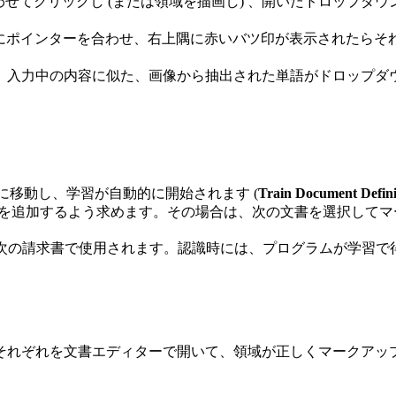
わせてクリックし (または領域を描画し) 、開いたドロップダウンリ
le にポインターを合わせ、右上隅に赤いバツ印が表示されたらそれ
。すると、入力中の内容に似た、画像から抽出された単語がドロッ
に移動し、学習が自動的に開始されます (
Train Document Defini
ンプル画像を追加するよう求めます。その場合は、次の文書を選択し
からの次の請求書で使用されます。認識時には、プログラムが学習で得
それぞれを文書エディターで開いて、領域が正しくマークアッ