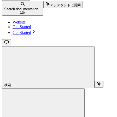
アシスタントに質問
Search documentation...
⌘
K
Website
Get Started
Get Started
検索...