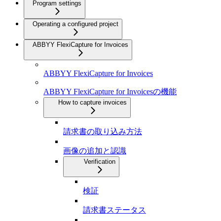
Program settings
Operating a configured project
ABBYY FlexiCapture for Invoices
ABBYY FlexiCapture for Invoices
ABBYY FlexiCapture for Invoicesの機能
How to capture invoices
請求書の取り込み方法
画像の追加と認識
Verification
検証
請求書ステータス