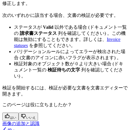
修正します。
次のいずれかに該当する場合、文書の検証が必要です。
ステータスが
Valid
以外である場合 (ドキュメント一覧
の
請求書ステータス
列を確認してください) 。この機
能は無効にすることもできます。詳しくは、
Invoice
statuses
を参照してください。
バリデーションルールによってエラーが検出された場
合 (文書のアイコンに赤いフラグが表示されます) 。
検証対象のオブジェクト数が 0 より大きい場合 (ドキ
ュメント一覧の
検証待ちの文字
列を確認してくださ
い) 。
検証を開始するには、検証が必要な文書を文書エディターで
開きます。
このページは役に立ちましたか？
はい
いいえ
画像の追加と認識