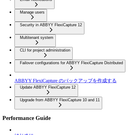
Manage users
Security in ABBYY FlexiCapture 12
Multitenant system
CLI for project administration
Failover configurations for ABBYY FlexiCapture Distributed
ABBYY FlexiCapture のバックアップを作成する
Update ABBYY FlexiCapture 12
Upgrade from ABBYY FlexiCapture 10 and 11
Performance Guide