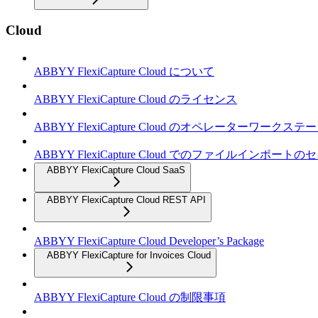
Cloud
ABBYY FlexiCapture Cloud について
ABBYY FlexiCapture Cloud のライセンス
ABBYY FlexiCapture Cloud のオペレーターワークス
ABBYY FlexiCapture Cloud でのファイルインポー
ABBYY FlexiCapture Cloud SaaS
ABBYY FlexiCapture Cloud REST API
ABBYY FlexiCapture Cloud Developer’s Package
ABBYY FlexiCapture for Invoices Cloud
ABBYY FlexiCapture Cloud の制限事項