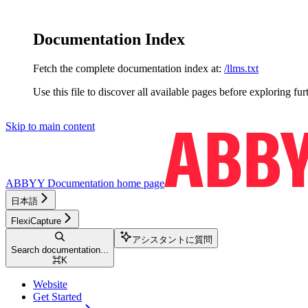
Documentation Index
Fetch the complete documentation index at:
/llms.txt
Use this file to discover all available pages before exploring fur
Skip to main content
ABBYY Documentation
home page
日本語
FlexiCapture
アシスタントに質問
Search documentation...
⌘
K
Website
Get Started