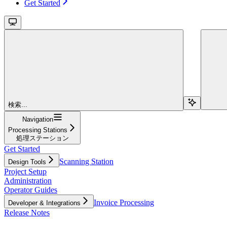
Get Started
検索...
Navigation
Processing Stations
処理ステーション
Get Started
Scanning Station
Design Tools
Project Setup
Administration
Operator Guides
Invoice Processing
Developer & Integrations
Release Notes