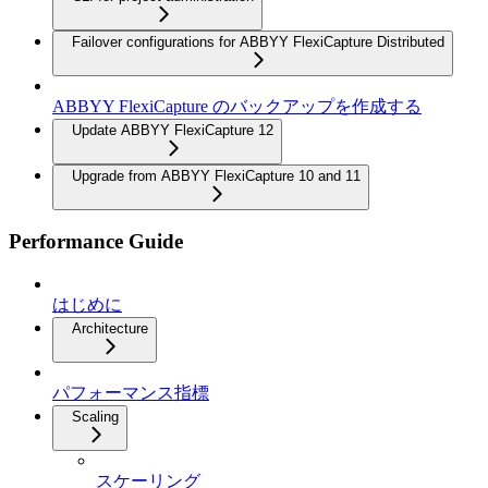
Failover configurations for ABBYY FlexiCapture Distributed
ABBYY FlexiCapture のバックアップを作成する
Update ABBYY FlexiCapture 12
Upgrade from ABBYY FlexiCapture 10 and 11
Performance Guide
はじめに
Architecture
パフォーマンス指標
Scaling
スケーリング