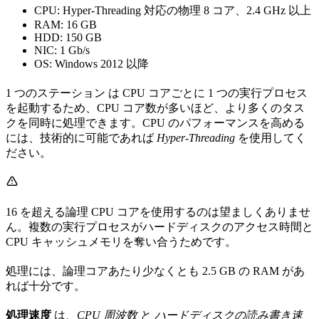
CPU: Hyper-Threading 対応の物理 8 コア、2.4 GHz 以上
RAM: 16 GB
HDD: 150 GB
NIC: 1 Gb/s
OS: Windows 2012 以降
1 つのステーション は CPU コアごとに 1 つの実行プロセス
を起動するため、CPU コア数が多いほど、より多くのタス
クを同時に処理できます。CPU のパフォーマンスを高める
には、技術的に可能であれば
Hyper-Threading
を使用してく
ださい。
16 を超える論理 CPU コアを使用するのは望ましくありませ
ん。複数の実行プロセスがハードディスクのアクセス時間と
CPU キャッシュメモリを奪い合うためです。
処理には、論理コアあたり少なくとも 2.5 GB の RAM があ
れば十分です。
処理速度
は、
CPU 周波数
と
ハードディスクの読み書き速