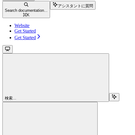
アシスタントに質問
Search documentation...
⌘
K
Website
Get Started
Get Started
検索...