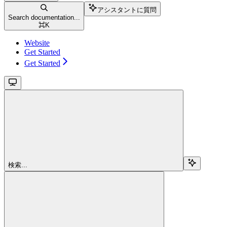
アシスタントに質問
Search documentation...
⌘
K
Website
Get Started
Get Started
検索...