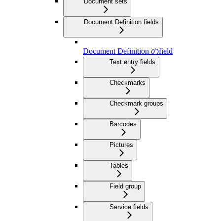
Document sets
Document Definition fields
Document Definition のfield
Text entry fields
Checkmarks
Checkmark groups
Barcodes
Pictures
Tables
Field group
Service fields