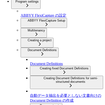
Program settings
ABBYY FlexiCapture の設定
ABBYY FlexiCapture Setup
Multitenancy
Creating a project
Document Definitions
Document Definitions
Creating fixed Document Definitions
Creating Document Definitions for semi-
structured documents
自動データ抽出を必要としない文書向けの
Document Definition の作成