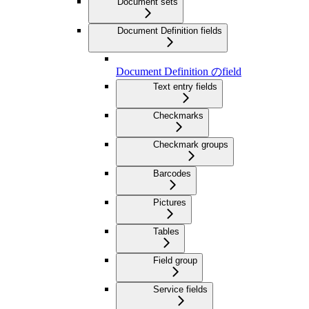
Document sets
Document Definition fields
Document Definition のfield
Text entry fields
Checkmarks
Checkmark groups
Barcodes
Pictures
Tables
Field group
Service fields