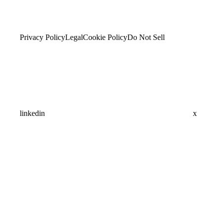
Privacy Policy
Legal
Cookie Policy
Do Not Sell
linkedin
x
Assistant