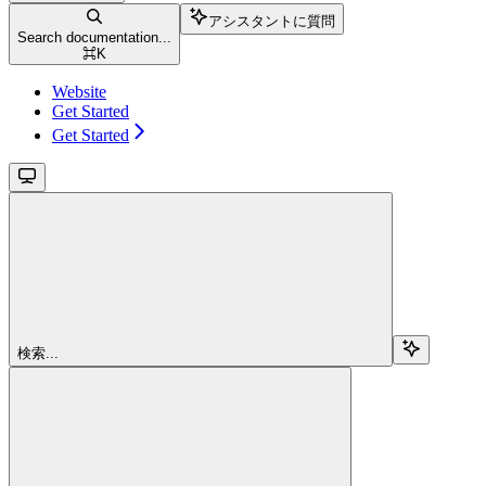
アシスタントに質問
Search documentation...
⌘
K
Website
Get Started
Get Started
検索...