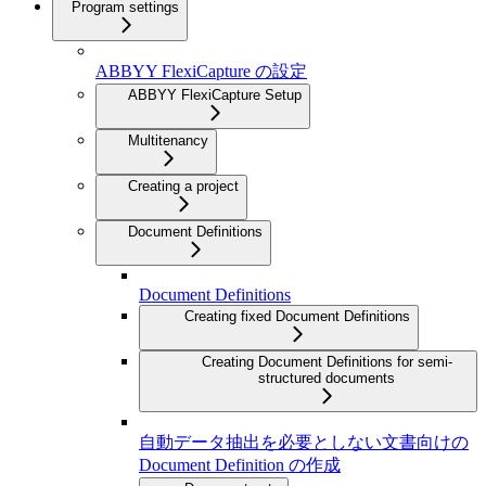
Program settings
ABBYY FlexiCapture の設定
ABBYY FlexiCapture Setup
Multitenancy
Creating a project
Document Definitions
Document Definitions
Creating fixed Document Definitions
Creating Document Definitions for semi-
structured documents
自動データ抽出を必要としない文書向けの
Document Definition の作成