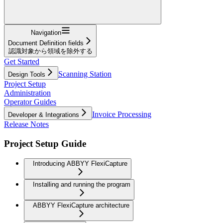
Navigation
Document Definition fields
認識対象から領域を除外する
Get Started
Scanning Station
Design Tools
Project Setup
Administration
Operator Guides
Invoice Processing
Developer & Integrations
Release Notes
Project Setup Guide
Introducing ABBYY FlexiCapture
Installing and running the program
ABBYY FlexiCapture architecture