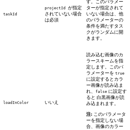
す。このパラメー
が指定
ターが指定されて
projectId
されていない場合
いない場合は、他
taskId
は必須
のパラメーターの
条件を満たすタス
クがランダムに開
きます。
読み込む画像のカ
ラースキームを指
定します。このパ
ラメーターを
true
に設定するとカラ
ー画像が読み込ま
れ、
に設定す
false
ると 白黒画像が読
いいえ
loadInColor
み込まれます。
注:
このパラメータ
ーを指定しない場
合、画像のカラー