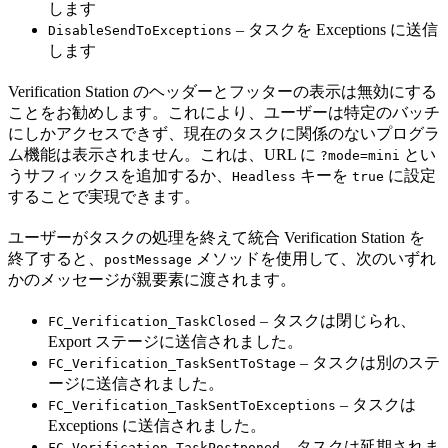
します
– タスクを Exceptions に送信
DisableSendToExceptions
します
Verification Station のヘッダーとフッターの表示は無効にする
ことをお勧めします。これにより、ユーザーは特定のバッチ
にしかアクセスできず、現在のタスクに関係のないプログラ
ム機能は表示されません。これは、URL に
とい
?mode=mini
うサフィックスを追加するか、
キーを
に設定
Headless
true
することで実現できます。
ユーザーがタスクの処理を終えて統合 Verification Station を
終了すると、
メソッドを使用して、次のいずれ
postMessage
かのメッセージが親要素に渡されます。
– タスクは閉じられ、
FC_Verification_TaskClosed
Export ステージに送信されました。
– タスクは別のステ
FC_Verification_TaskSentToStage
ージに送信されました。
– タスクは
FC_Verification_TaskSentToExceptions
Exceptions に送信されました。
– タスクは延期されま
FC_Verification_TaskPostponed