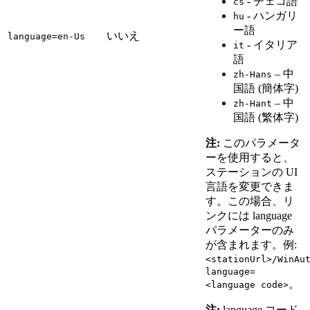
- チェコ語
cs
- ハンガリ
hu
ー語
いいえ
language=en-Us
- イタリア
it
語
– 中
zh-Hans
国語 (簡体字)
– 中
zh-Hant
国語 (繁体字)
注:
このパラメータ
ーを使用すると、
ステーションの UI
言語を変更できま
す。この場合、リ
ンクには language
パラメーターのみ
が含まれます。例:
<stationUrl>/WinAu
language=
。
<language code>
注:
language コード