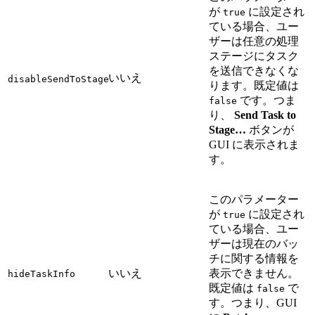
が
に設定され
true
ている場合、ユー
ザーは任意の処理
ステージにタスク
を送信できなくな
いいえ
disableSendToStage
ります。既定値は
です。つま
false
り、
Send Task to
Stage…
ボタンが
GUI に表示されま
す。
このパラメーター
が
に設定され
true
ている場合、ユー
ザーは現在のバッ
チに関する情報を
いいえ
表示できません。
hideTaskInfo
既定値は
で
false
す。つまり、GUI