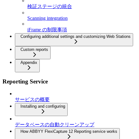
検証ステージの統合
Scanning integration
iFrame の制限事項
Configuring additional settings and customizing Web Stations
Custom reports
Appendix
Reporting Service
サービスの概要
Installing and configuring
データベースの自動クリーンアップ
How ABBYY FlexiCapture 12 Reporting service works