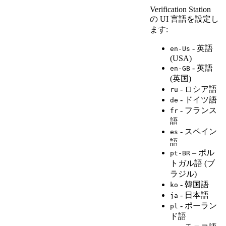
Verification Station
の UI 言語を設定し
ます:
- 英語
en-Us
(USA)
- 英語
en-GB
(英国)
- ロシア語
ru
- ドイツ語
de
- フランス
fr
語
- スペイン
es
語
– ポル
pt-BR
トガル語 (ブ
ラジル)
- 韓国語
ko
- 日本語
ja
- ポーラン
pl
ド語