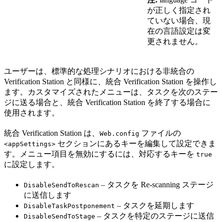
が正しく指定され
ていない場合、現
在の言語設定は変
更されません。
ユーザーは、標準的な処理シナリオにおける非統合の
Verification Station と同様に、統合 Verification Station を操作し
ます。カスタマイズされたメニューは、タスクを次のステー
ジに送る場合と、統合 Verification Station を終了する場合に
使用されます。
統合 Verification Station は、
ファイルの
Web.config
セクションにあるキーを編集して設定できま
<appSettings>
す。メニュー項目を無効にするには、対応するキーを
true
に設定します。
– タスクを Re-scanning ステージ
DisableSendToRescan
に送信します
– タスクを延期します
DisableTaskPostponement
– タスクを特定のステージに送信
DisableSendToStage