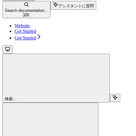
アシスタントに質問
Search documentation...
⌘
K
Website
Get Started
Get Started
検索...