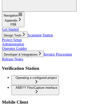
Navigation
Appendix
付録
Get Started
Scanning Station
Design Tools
Project Setup
Administration
Operator Guides
Invoice Processing
Developer & Integrations
Release Notes
Verification Station
Operating a configured project
ABBYY FlexiCapture interface
Mobile Client