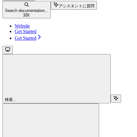
アシスタントに質問
Search documentation...
⌘
K
Website
Get Started
Get Started
検索...