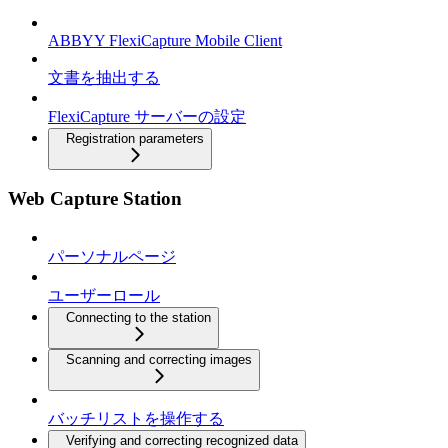
ABBYY FlexiCapture Mobile Client
文書を抽出する
FlexiCapture サーバーの設定
Registration parameters
Web Capture Station
パーソナルページ
ユーザーロール
Connecting to the station
Scanning and correcting images
バッチリストを操作する
Verifying and correcting recognized data