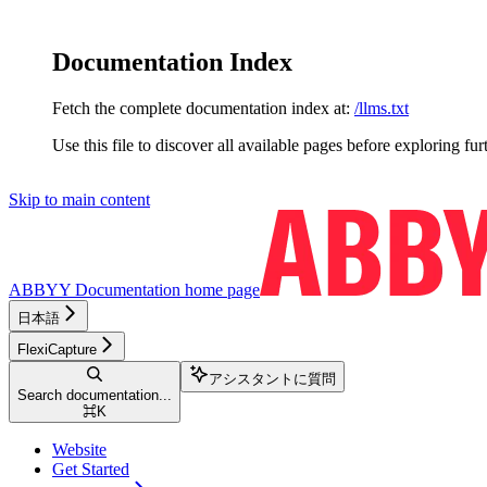
Documentation Index
Fetch the complete documentation index at:
/llms.txt
Use this file to discover all available pages before exploring fur
Skip to main content
ABBYY Documentation
home page
日本語
FlexiCapture
アシスタントに質問
Search documentation...
⌘
K
Website
Get Started