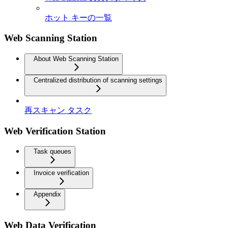
ホット キーの一覧
Web Scanning Station
About Web Scanning Station
Centralized distribution of scanning settings
再スキャン タスク
Web Verification Station
Task queues
Invoice verification
Appendix
Web Data Verification