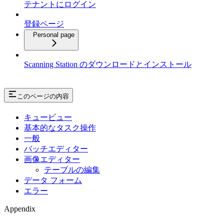
テナントにログイン
登録ページ
Personal page
Scanning Station のダウンロードとインストール
このページの内容
キュービュー
基本的なタスク操作
一般
バッチエディター
画像エディター
テーブルの編集
データ フォーム
エラー
Appendix