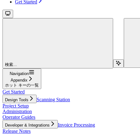
Get Started
検索...
Navigation
Appendix
ホット キーの一覧
Get Started
Scanning Station
Design Tools
Project Setup
Administration
Operator Guides
Invoice Processing
Developer & Integrations
Release Notes