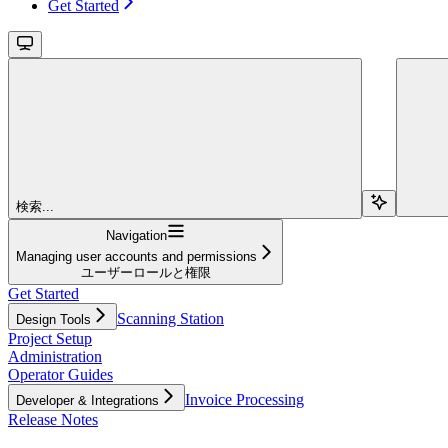
Get Started
検索...
Navigation
Managing user accounts and permissions
ユーザーロールと権限
Get Started
Scanning Station
Design Tools
Project Setup
Administration
Operator Guides
Invoice Processing
Developer & Integrations
Release Notes