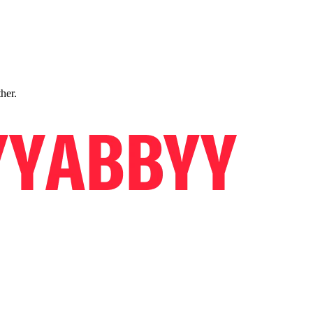
ther.