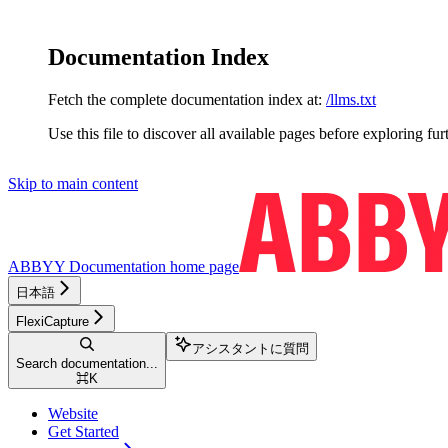
Documentation Index
Fetch the complete documentation index at:
/llms.txt
Use this file to discover all available pages before exploring fur
Skip to main content
ABBYY Documentation
home page
日本語
FlexiCapture
アシスタントに質問
Search documentation...
⌘
K
Website
Get Started