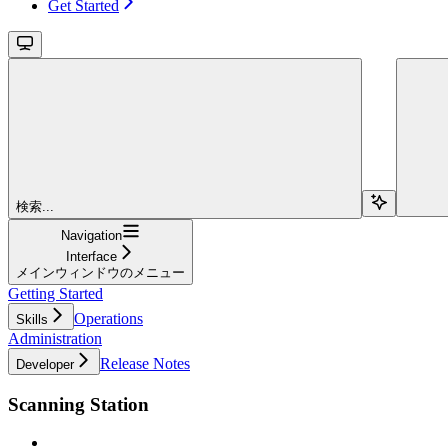
Get Started
検索...
Navigation
Interface
メインウィンドウのメニュー
Getting Started
Operations
Skills
Administration
Release Notes
Developer
Scanning Station