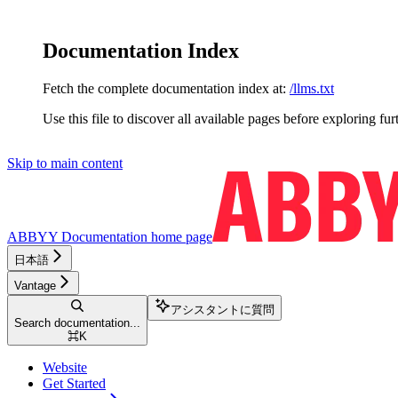
Documentation Index
Fetch the complete documentation index at:
/llms.txt
Use this file to discover all available pages before exploring fur
Skip to main content
ABBYY Documentation
home page
日本語
Vantage
アシスタントに質問
Search documentation...
⌘
K
Website
Get Started