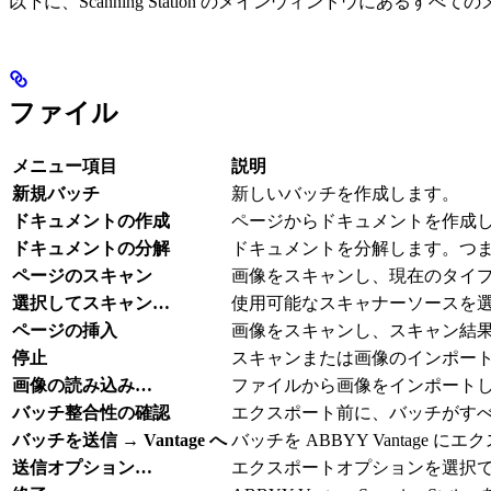
以下に、Scanning Station のメインウィンドウにあるす
ファイル
メニュー項目
説明
新規バッチ
新しいバッチを作成します。
ドキュメントの作成
ページからドキュメントを作成
ドキュメントの分解
ドキュメントを分解します。つ
ページのスキャン
画像をスキャンし、現在のタイ
選択してスキャン…
使用可能なスキャナーソースを
ページの挿入
画像をスキャンし、スキャン結
停止
スキャンまたは画像のインポー
画像の読み込み…
ファイルから画像をインポート
バッチ整合性の確認
エクスポート前に、バッチがす
バッチを送信 → Vantage へ
バッチを ABBYY Vantage 
送信オプション…
エクスポートオプションを選択