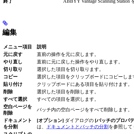
終了
ABBYY Vantage Scanning Sta
編集
メニュー項目
説明
元に戻す
直前の操作を元に戻します。
やり直し
直前に元に戻した操作をやり直します。
切り取り
選択した項目を切り取ります。
コピー
選択した項目をクリップボードにコピーしま
貼り付け
クリップボードにある項目を貼り付けます。
削除
選択した項目を削除します。
すべて選択
すべての項目を選択します。
空白ページを
バッチ内の空白ページをすべて削除します。
削除
ドキュメント
[オプション]
ダイアログの
[バッチのプロパテ
を分割
は、
ドキュメントとバッチの分割
を参照して