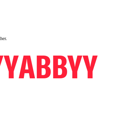
ther.