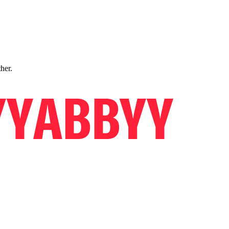
ther.