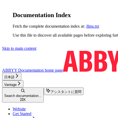
Documentation Index
Fetch the complete documentation index at:
/llms.txt
Use this file to discover all available pages before exploring fur
Skip to main content
ABBYY Documentation
home page
日本語
Vantage
アシスタントに質問
Search documentation...
⌘
K
Website
Get Started