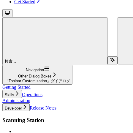
Get Started
検索...
Navigation
Other Dialog Boxes
「Toolbar Customization」ダイアログ
Getting Started
Operations
Skills
Administration
Release Notes
Developer
Scanning Station