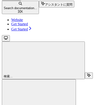
アシスタントに質問
Search documentation...
⌘
K
Website
Get Started
Get Started
検索...