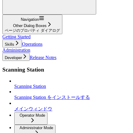
Navigation
Other Dialog Boxes
ページのプロパティ ダイアログ
Getting Started
Operations
Skills
Administration
Release Notes
Developer
Scanning Station
Scanning Station
Scanning Station をインストールする
メインウィンドウ
Operator Mode
Administrator Mode