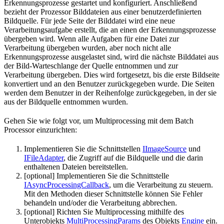
Erkennungsprozesse gestartet und konfiguriert. Anschließend
bezieht der Prozessor Bilddateien aus einer benutzerdefinierten
Bildquelle. Für jede Seite der Bilddatei wird eine neue
Verarbeitungsaufgabe erstellt, die an einen der Erkennungsprozesse
übergeben wird. Wenn alle Aufgaben für eine Datei zur
Verarbeitung übergeben wurden, aber noch nicht alle
Erkennungsprozesse ausgelastet sind, wird die nächste Bilddatei aus
der Bild-Warteschlange der Quelle entnommen und zur
Verarbeitung übergeben. Dies wird fortgesetzt, bis die erste Bildseite
konvertiert und an den Benutzer zurückgegeben wurde. Die Seiten
werden dem Benutzer in der Reihenfolge zurückgegeben, in der sie
aus der Bildquelle entnommen wurden.
Gehen Sie wie folgt vor, um Multiprocessing mit dem Batch
Processor einzurichten:
Implementieren Sie die Schnittstellen
IImageSource
und
IFileAdapter
, die Zugriff auf die Bildquelle und die darin
enthaltenen Dateien bereitstellen.
[optional] Implementieren Sie die Schnittstelle
IAsyncProcessingCallback
, um die Verarbeitung zu steuern.
Mit den Methoden dieser Schnittstelle können Sie Fehler
behandeln und/oder die Verarbeitung abbrechen.
[optional] Richten Sie Multiprocessing mithilfe des
Unterobjekts
MultiProcessingParams
des Objekts
Engine
ein.