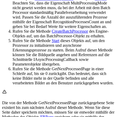
Beachten Sie, dass die Eigenschaft MultiProcessingMode
nicht gesetzt werden muss, da bei der Arbeit mit dem Batch
Processor standardmäßig Parallelverarbeitung verwendet
wird. Passen Sie die Anzahl der auszuführenden Prozesse
mithilfe der Eigenschaft RecognitionProcessesCount an und
geben Sie bei Bedarf Werte für weitere Eigenschaften an.
Rufen Sie die Methode
CreateBatchProcessor
des Engine-
Objekts auf, um das BatchProcessor-Objekt zu erhalten.
Rufen Sie die Methode
Start
dieses Objekts auf, um den
Prozessor zu initialisieren und asynchrone
Erkennungsprozesse zu starten. Beim Aufruf dieser Methode
können Sie die Bildquelle angeben und Referenzen auf die
Schnittstelle IAsyncProcessingCallback sowie
Parameterobjekte übergeben.
Rufen Sie die Methode GetNextProcessedPage in einer
Schleife auf, bis sie 0 zurückgibt. Das bedeutet, dass sich
keine Bilder mehr in der Quelle befinden und alle
verarbeiteten Bilder an den Benutzer zurückgegeben wurden.
Die von der Methode GetNextProcessedPage zurückgegebene Seite
existiert bis zum nächsten Aufruf dieser Methode. Wenn Sie diese
Seite daher speichern möchten, müssen Sie sie entweder mithilfe der
Methoden des Objekts
FRPage
speichern oder sie mithilfe der