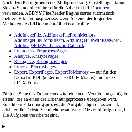
Nach dem Konfigurieren der Multiprocessing-Einstellungen können
Sie das Standardverfahren für die Arbeit mit
FRDocument
verwenden. ABBYY FineReader Engine startet automatisch
mehrere Erkennungsprozesse, wenn Sie eine der folgenden
Methoden des FRDocument-Objekts aufrufen:
AddImageFile
,
AddImageFileFromMemory
,
AddImageFileFromStream
,
AddImageFileWithPassword
,
AddImageFileWithPasswordCallback
Preprocess
,
PreprocessPages
Analyze
,
AnalyzePages
Recognize
,
RecognizePages
Process
,
ProcessPages
Export
,
ExportPages
,
ExportToMemory
— nur für den
Export in PDF (außer im TextOnly-Modus) und in das
PPTX-Format
Für jede Seite des Dokuments wird eine neue Verarbeitungsaufgabe
erstellt, die an einen der Erkennungsprozesse übergeben wird.
Sobald ein Erkennungsprozess die Aufgabe abgeschlossen hat,
erhält er die nächste Verarbeitungsaufgabe. Dies wird fortgesetzt, bis
alle Aufgaben verarbeitet sind.