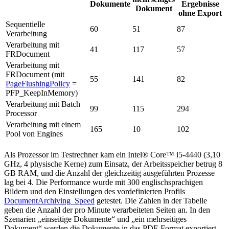
Dokumente
Ergebnisse
Dokument
ohne Export
Sequentielle
60
51
87
Verarbeitung
Verarbeitung mit
41
117
57
FRDocument
Verarbeitung mit
FRDocument (mit
55
141
82
PageFlushingPolicy
=
PFP_KeepInMemory)
Verarbeitung mit Batch
99
115
294
Processor
Verarbeitung mit einem
165
10
102
Pool von Engines
Als Prozessor im Testrechner kam ein Intel® Core™ i5-4440 (3,10
GHz, 4 physische Kerne) zum Einsatz, der Arbeitsspeicher betrug 8
GB RAM, und die Anzahl der gleichzeitig ausgeführten Prozesse
lag bei 4. Die Performance wurde mit 300 englischsprachigen
Bildern und den Einstellungen des vordefinierten Profils
DocumentArchiving_Speed
getestet. Die Zahlen in der Tabelle
geben die Anzahl der pro Minute verarbeiteten Seiten an. In den
Szenarien „einseitige Dokumente“ und „ein mehrseitiges
Dokument“ werden die Dokumente in das PDF-Format exportiert.