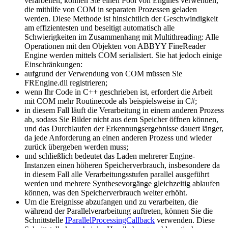
verarbeiten, können Sie einen Pool von Engines verwenden,
die mithilfe von COM in separaten Prozessen geladen
werden. Diese Methode ist hinsichtlich der Geschwindigkeit
am effizientesten und beseitigt automatisch alle
Schwierigkeiten im Zusammenhang mit Multithreading: Alle
Operationen mit den Objekten von ABBYY FineReader
Engine werden mittels COM serialisiert. Sie hat jedoch einige
Einschränkungen:
aufgrund der Verwendung von COM müssen Sie
FREngine.dll registrieren;
wenn Ihr Code in C++ geschrieben ist, erfordert die Arbeit
mit COM mehr Routinecode als beispielsweise in C#;
in diesem Fall läuft die Verarbeitung in einem anderen Prozess
ab, sodass Sie Bilder nicht aus dem Speicher öffnen können,
und das Durchlaufen der Erkennungsergebnisse dauert länger,
da jede Anforderung an einen anderen Prozess und wieder
zurück übergeben werden muss;
und schließlich bedeutet das Laden mehrerer Engine-
Instanzen einen höheren Speicherverbrauch, insbesondere da
in diesem Fall alle Verarbeitungsstufen parallel ausgeführt
werden und mehrere Synthesevorgänge gleichzeitig ablaufen
können, was den Speicherverbrauch weiter erhöht.
Um die Ereignisse abzufangen und zu verarbeiten, die
während der Parallelverarbeitung auftreten, können Sie die
Schnittstelle
IParallelProcessingCallback
verwenden. Diese