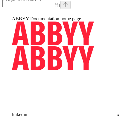
⌘
I
ABBYY Documentation
home page
linkedin
x