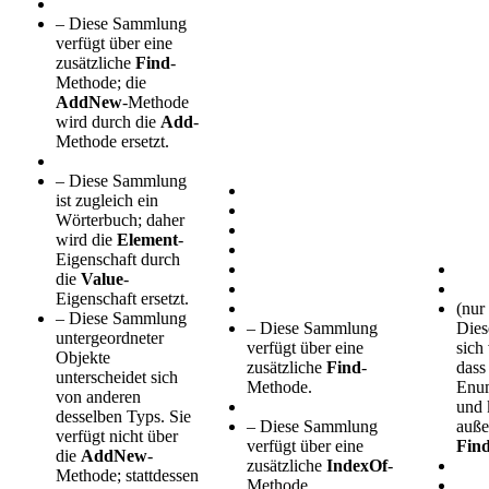
– Diese Sammlung
verfügt über eine
zusätzliche
Find
-
Methode; die
AddNew
-Methode
wird durch die
Add
-
Methode ersetzt.
– Diese Sammlung
ist zugleich ein
Wörterbuch; daher
wird die
Element
-
Eigenschaft durch
die
Value
-
Eigenschaft ersetzt.
(nur
– Diese Sammlung
– Diese Sammlung
Dies
untergeordneter
verfügt über eine
sich
Objekte
zusätzliche
Find
-
dass 
unterscheidet sich
Methode.
Enum
von anderen
und 
desselben Typs. Sie
– Diese Sammlung
auße
verfügt nicht über
verfügt über eine
Fin
die
AddNew
-
zusätzliche
IndexOf
-
Methode; stattdessen
Methode.