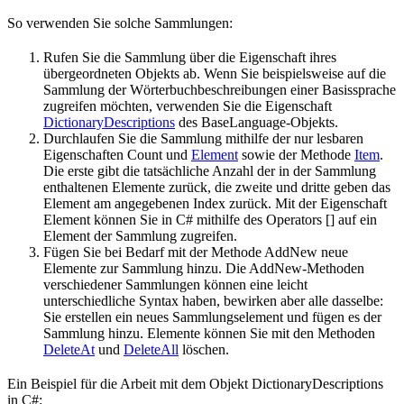
So verwenden Sie solche Sammlungen:
Rufen Sie die Sammlung über die Eigenschaft ihres
übergeordneten Objekts ab. Wenn Sie beispielsweise auf die
Sammlung der Wörterbuchbeschreibungen einer Basissprache
zugreifen möchten, verwenden Sie die Eigenschaft
DictionaryDescriptions
des BaseLanguage-Objekts.
Durchlaufen Sie die Sammlung mithilfe der nur lesbaren
Eigenschaften Count und
Element
sowie der Methode
Item
.
Die erste gibt die tatsächliche Anzahl der in der Sammlung
enthaltenen Elemente zurück, die zweite und dritte geben das
Element am angegebenen Index zurück. Mit der Eigenschaft
Element können Sie in C# mithilfe des Operators [] auf ein
Element der Sammlung zugreifen.
Fügen Sie bei Bedarf mit der Methode AddNew neue
Elemente zur Sammlung hinzu. Die AddNew-Methoden
verschiedener Sammlungen können eine leicht
unterschiedliche Syntax haben, bewirken aber alle dasselbe:
Sie erstellen ein neues Sammlungselement und fügen es der
Sammlung hinzu. Elemente können Sie mit den Methoden
DeleteAt
und
DeleteAll
löschen.
Ein Beispiel für die Arbeit mit dem Objekt DictionaryDescriptions
in C#: