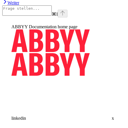
Weiter
⌘
I
ABBYY Documentation
home page
linkedin
x