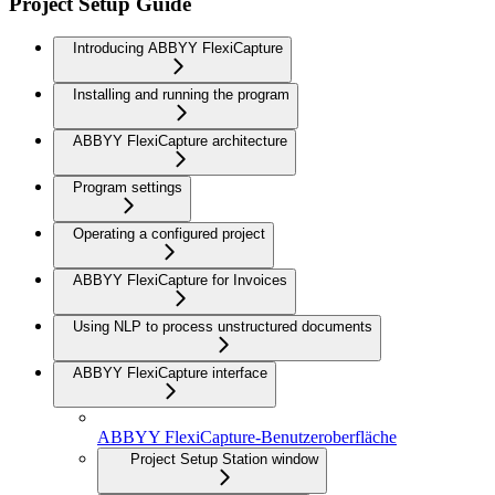
Project Setup Guide
Introducing ABBYY FlexiCapture
Installing and running the program
ABBYY FlexiCapture architecture
Program settings
Operating a configured project
ABBYY FlexiCapture for Invoices
Using NLP to process unstructured documents
ABBYY FlexiCapture interface
ABBYY FlexiCapture-Benutzeroberfläche
Project Setup Station window