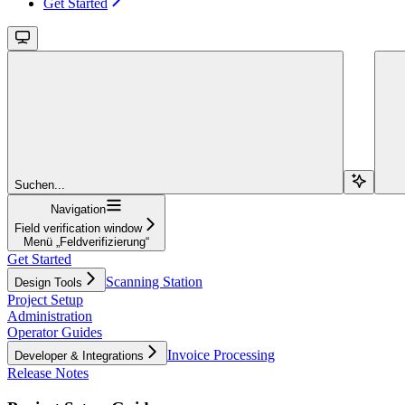
Get Started
Suchen...
Navigation
Field verification window
Menü „Feldverifizierung“
Get Started
Scanning Station
Design Tools
Project Setup
Administration
Operator Guides
Invoice Processing
Developer & Integrations
Release Notes