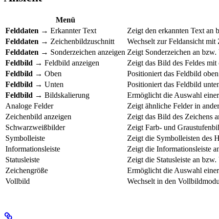
Menü
Felddaten
→ Erkannter Text
Zeigt den erkannten Text an b
Felddaten
→ Zeichenbildzuschnitt
Wechselt zur Feldansicht mit 
Felddaten
→ Sonderzeichen anzeigen
Zeigt Sonderzeichen an bzw. 
Feldbild
→ Feldbild anzeigen
Zeigt das Bild des Feldes mit
Feldbild
→ Oben
Positioniert das Feldbild oben
Feldbild
→ Unten
Positioniert das Feldbild unte
Feldbild
→ Bildskalierung
Ermöglicht die Auswahl einer
Analoge Felder
Zeigt ähnliche Felder in and
Zeichenbild anzeigen
Zeigt das Bild des Zeichens a
Schwarzweißbilder
Zeigt Farb- und Graustufenb
Symbolleiste
Zeigt die Symbolleisten des H
Informationsleiste
Zeigt die Informationsleiste a
Statusleiste
Zeigt die Statusleiste an bzw.
Zeichengröße
Ermöglicht die Auswahl eine
Vollbild
Wechselt in den Vollbildmod