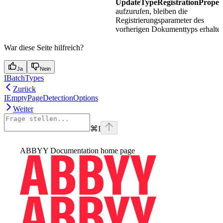
UpdateTypeRegistrationPropert
aufzurufen, bleiben die
Registrierungsparameter des
vorherigen Dokumenttyps erhalte
War diese Seite hilfreich?
Ja
Nein
IBatchTypes
Zurück
IEmptyPageDetectionOptions
Weiter
⌘
I
ABBYY Documentation
home page