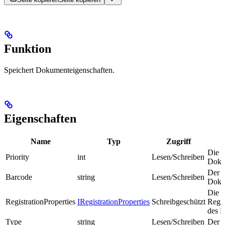
Funktion
Speichert Dokumenteigenschaften.
Eigenschaften
Name
Typ
Zugriff
Die P
Priority
int
Lesen/Schreiben
Doku
Der W
Barcode
string
Lesen/Schreiben
Doku
Die
RegistrationProperties
IRegistrationProperties
Schreibgeschützt
Regis
des 
Type
string
Lesen/Schreiben
Der 