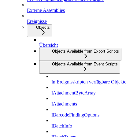
Externe Assemblies
Ereignisse
Objects
Übersicht
Objects Available from Export Scripts
Objects Available from Event Scripts
In Ereignisskripten verfügbare Objekte
IAttachmentByteArray
IAttachments
IBarcodeFindingOptions
IBatchInfo
IBatchTypes