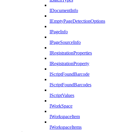
IDocumentInfo
IEmptyPageDetectionOptions
IPageInfo
IPageSourceInfo
IRegistrationProperties
IRegistrationProperty
IScriptFoundBarcode
IScriptFoundBarcodes
IScriptValues
IWorkSpace
IWorkspaceItem
IWorkspaceItems