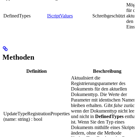
Mögli
für d
DefinedTypes
IScriptValues
Schreibgeschützt
aktue
den 
Einst
Methoden
Definition
Beschreibung
Aktualisiert die
Registrierungsparameter des
Dokuments für den aktuellen
Dokumenttyp. Die Werte der
Parameter mit identischen Namen
bleiben erhalten. Gibt
false
zurück
wenn der Dokumenttyp nicht leer 
UpdateTypeRegistrationProperties
und nicht in
DefinedTypes
enthal
(name: string) : bool
ist. Wenn Sie den Typ eines
Dokuments mithilfe eines Skripts
ändern, ohne die Methode