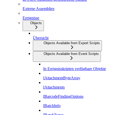
Externe Assemblies
Ereignisse
Objects
Übersicht
Objects Available from Export Scripts
Objects Available from Event Scripts
In Ereignisskripten verfügbare Objekte
IAttachmentByteArray
IAttachments
IBarcodeFindingOptions
IBatchInfo
IBatchTypes