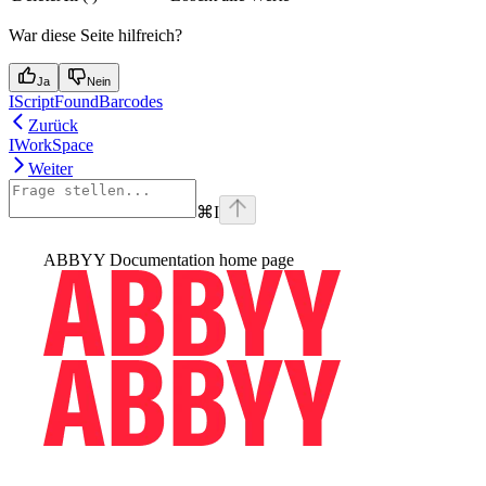
War diese Seite hilfreich?
Ja
Nein
IScriptFoundBarcodes
Zurück
IWorkSpace
Weiter
⌘
I
ABBYY Documentation
home page