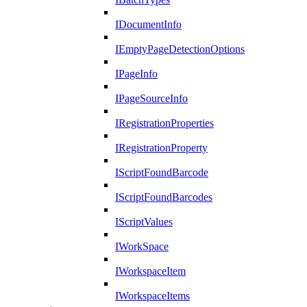
IDocumentInfo
IEmptyPageDetectionOptions
IPageInfo
IPageSourceInfo
IRegistrationProperties
IRegistrationProperty
IScriptFoundBarcode
IScriptFoundBarcodes
IScriptValues
IWorkSpace
IWorkspaceItem
IWorkspaceItems