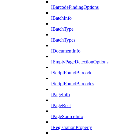
IBarcodeFindingOptions
IBatchInfo
IBatchType
IBatchTypes
IDocumentInfo
IEmptyPageDetectionOptions
IScriptFoundBarcode
IScriptFoundBarcodes
IPageInfo
IPageRect
IPageSourceInfo
IRegistrationProperty