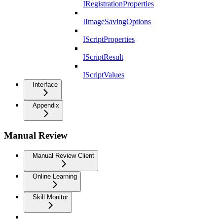
IRegistrationProperties
IImageSavingOptions
IScriptProperties
IScriptResult
IScriptValues
Interface
Appendix
Manual Review
Manual Review Client
Online Learning
Skill Monitor