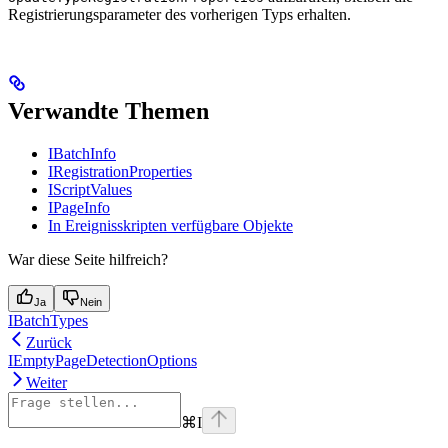
Registrierungsparameter des vorherigen Typs erhalten.
Verwandte Themen
IBatchInfo
IRegistrationProperties
IScriptValues
IPageInfo
In Ereignisskripten verfügbare Objekte
War diese Seite hilfreich?
Ja
Nein
IBatchTypes
Zurück
IEmptyPageDetectionOptions
Weiter
⌘
I