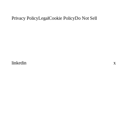
Privacy Policy
Legal
Cookie Policy
Do Not Sell
linkedin
x
Assistant