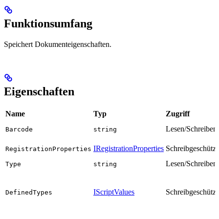
Funktionsumfang
Speichert Dokumenteigenschaften.
Eigenschaften
Name
Typ
Zugriff
Lesen/Schreiben
Barcode
string
IRegistrationProperties
Schreibgeschützt
RegistrationProperties
Lesen/Schreiben
Type
string
IScriptValues
Schreibgeschützt
DefinedTypes