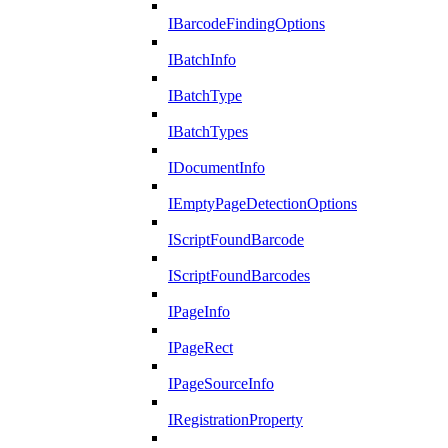
IBarcodeFindingOptions
IBatchInfo
IBatchType
IBatchTypes
IDocumentInfo
IEmptyPageDetectionOptions
IScriptFoundBarcode
IScriptFoundBarcodes
IPageInfo
IPageRect
IPageSourceInfo
IRegistrationProperty