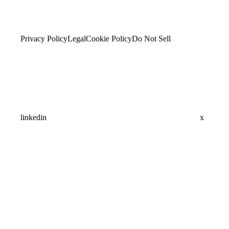
Privacy Policy
Legal
Cookie Policy
Do Not Sell
linkedin
x
Assistant