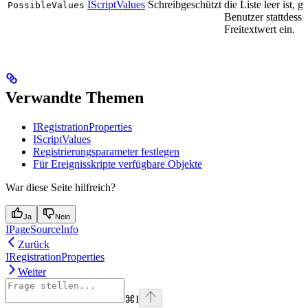
IScriptValues
Schreibgeschützt
die Liste leer ist, g
PossibleValues
Benutzer stattdesse
Freitextwert ein.
Verwandte Themen
IRegistrationProperties
IScriptValues
Registrierungsparameter festlegen
Für Ereignisskripte verfügbare Objekte
War diese Seite hilfreich?
Ja
Nein
IPageSourceInfo
Zurück
IRegistrationProperties
Weiter
⌘
I