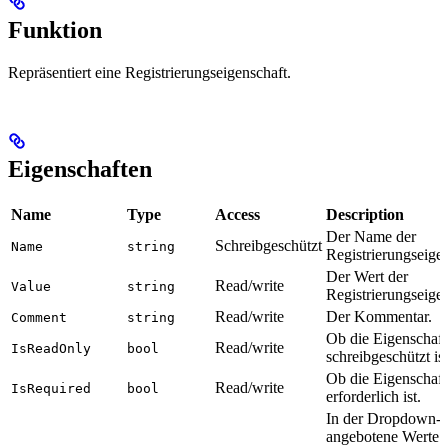
Funktion
Repräsentiert eine Registrierungseigenschaft.
Eigenschaften
Name
Type
Access
Description
Der Name der
Schreibgeschützt
Name
string
Registrierungseigen
Der Wert der
Read/write
Value
string
Registrierungseigen
Read/write
Der Kommentar.
Comment
string
Ob die Eigenschaft
Read/write
IsReadOnly
bool
schreibgeschützt ist
Ob die Eigenschaft
Read/write
IsRequired
bool
erforderlich ist.
In der Dropdown-L
angebotene Werte