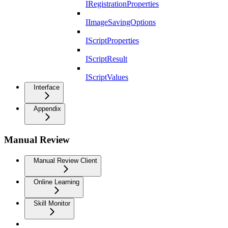
IRegistrationProperties
IImageSavingOptions
IScriptProperties
IScriptResult
IScriptValues
Interface
Appendix
Manual Review
Manual Review Client
Online Learning
Skill Monitor