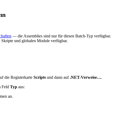
nn
chaften
— die Assemblies sind nur für diesen Batch-Typ verfügbar.
e Skripte und globalen Module verfügbar.
auf die Registerkarte
Scripts
und dann auf
.NET-Verweise…
.
m Feld
Typ
aus:
men an.