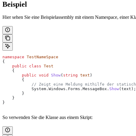
Beispiel
Hier sehen Sie eine Beispielassembly mit einem Namespace, einer Kl
namespace
 TestNameSpace
{
    public
 class
 Test
    {
        public
 void
 Show
(
string
 text
)
        {
            // Zeigt eine Meldung mithilfe der statisch
            System
.
Windows
.
Forms
.
MessageBox
.
Show
(
text
);
        }
    }
}
So verwenden Sie die Klasse aus einem Skript: