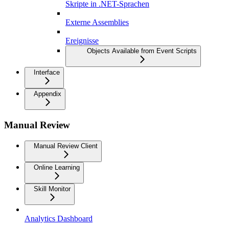
Skripte in .NET-Sprachen
Externe Assemblies
Ereignisse
Objects Available from Event Scripts
Interface
Appendix
Manual Review
Manual Review Client
Online Learning
Skill Monitor
Analytics Dashboard