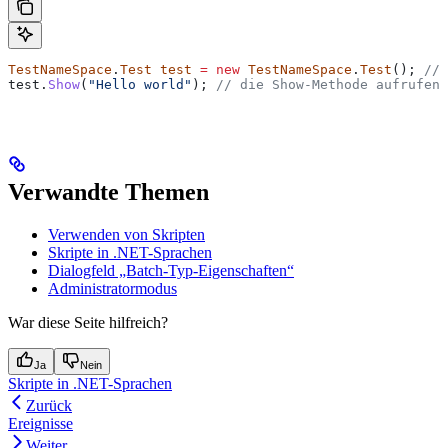
TestNameSpace
.
Test
 test
 =
 new
 TestNameSpace
.
Test
(); 
// 
test
.
Show
(
"Hello world"
); 
// die Show-Methode aufrufen
Verwandte Themen
Verwenden von Skripten
Skripte in .NET-Sprachen
Dialogfeld „Batch-Typ-Eigenschaften“
Administratormodus
War diese Seite hilfreich?
Ja
Nein
Skripte in .NET-Sprachen
Zurück
Ereignisse
Weiter