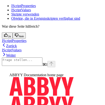
IScriptProperties
IScriptValues
Skripte verwenden
Objekte, die in Ereignisskripten verfügbar sind
War diese Seite hilfreich?
Ja
Nein
IScriptProperties
Zurück
IScriptValues
Weiter
⌘
I
ABBYY Documentation
home page