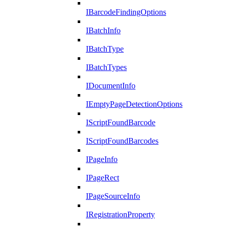
IBarcodeFindingOptions
IBatchInfo
IBatchType
IBatchTypes
IDocumentInfo
IEmptyPageDetectionOptions
IScriptFoundBarcode
IScriptFoundBarcodes
IPageInfo
IPageRect
IPageSourceInfo
IRegistrationProperty