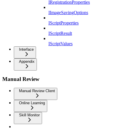
IRegistrationProperties
IImageSavingOptions
IScriptProperties
IScriptResult
IScriptValues
Interface
Appendix
Manual Review
Manual Review Client
Online Learning
Skill Monitor