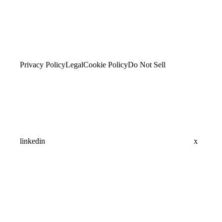
Privacy Policy
Legal
Cookie Policy
Do Not Sell
linkedin
x