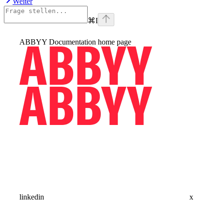
Weiter
⌘
I
ABBYY Documentation
home page
linkedin
x