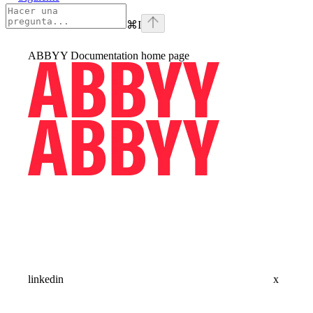
⌘
I
ABBYY Documentation
home page
linkedin
x