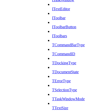
ITextEditor
IToolbar
IToolbarButton
IToolbars
TCommandBarType
TCommandID
TDockingType
TDocumentState
TErrorType
TSelectionType
TTaskWindowMode
TTextSize