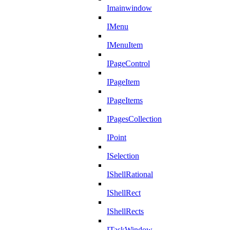
Imainwindow
IMenu
IMenuItem
IPageControl
IPageItem
IPageItems
IPagesCollection
IPoint
ISelection
IShellRational
IShellRect
IShellRects
ITaskWindow