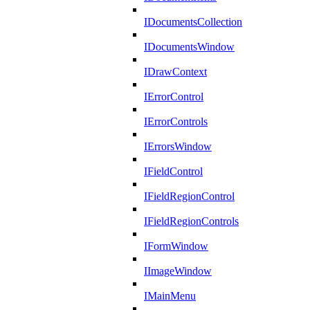
IDocumentsCollection
IDocumentsWindow
IDrawContext
IErrorControl
IErrorControls
IErrorsWindow
IFieldControl
IFieldRegionControl
IFieldRegionControls
IFormWindow
IImageWindow
IMainMenu