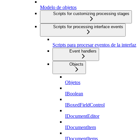
Modelo de objetos
Scripts for customizing processing stages
Scripts for processing interface events
Scripts para procesar eventos de la interfaz
Event handlers
Objects
Objetos
IBoolean
IBoxedFieldControl
IDocumentEditor
IDocumentItem
IDocumentItems