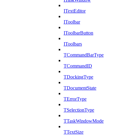
ITextEditor
IToolbar
IToolbarButton
IToolbars
TCommandBarType
TCommandID
TDockingType
TDocumentState
TErrorType
TSelectionType
TTaskWindowMode
TTextSize