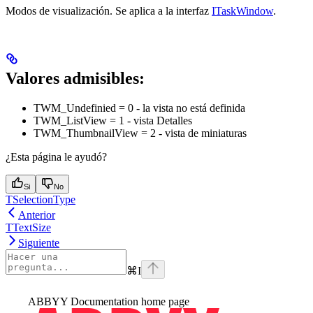
Modos de visualización. Se aplica a la interfaz
ITaskWindow
.
Valores admisibles:
TWM_Undefinied = 0 - la vista no está definida
TWM_ListView = 1 - vista Detalles
TWM_ThumbnailView = 2 - vista de miniaturas
¿Esta página le ayudó?
Si
No
TSelectionType
Anterior
TTextSize
Siguiente
⌘
I
ABBYY Documentation
home page