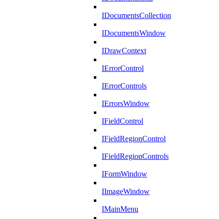
IDocumentsCollection
IDocumentsWindow
IDrawContext
IErrorControl
IErrorControls
IErrorsWindow
IFieldControl
IFieldRegionControl
IFieldRegionControls
IFormWindow
IImageWindow
IMainMenu