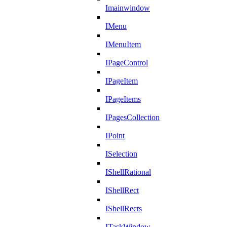
Imainwindow
IMenu
IMenuItem
IPageControl
IPageItem
IPageItems
IPagesCollection
IPoint
ISelection
IShellRational
IShellRect
IShellRects
ITaskWindow