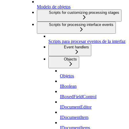
Modelo de objetos
Scripts for customizing processing stages
Scripts for processing interface events
Scripts para procesar eventos de la interfaz
Event handlers
Objects
Objetos
IBoolean
IBoxedFieldControl
IDocumentEditor
IDocumentItem
IDocumentItems