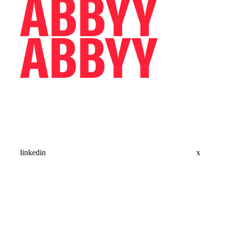
linkedin
x