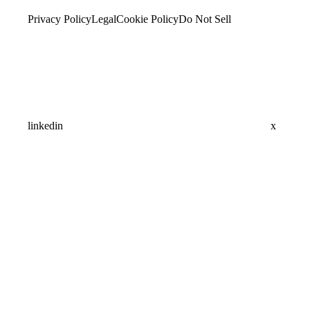
Privacy Policy
Legal
Cookie Policy
Do Not Sell
linkedin
x
Assistant