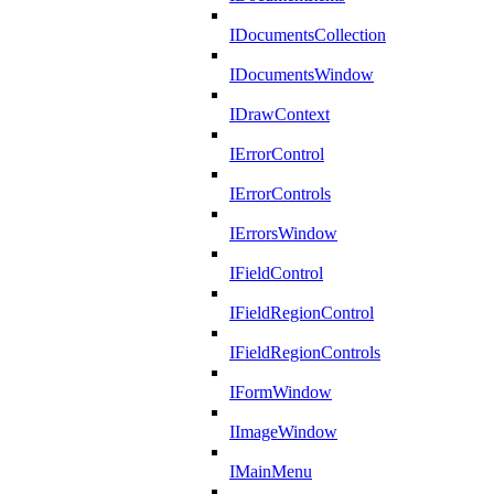
IDocumentsCollection
IDocumentsWindow
IDrawContext
IErrorControl
IErrorControls
IErrorsWindow
IFieldControl
IFieldRegionControl
IFieldRegionControls
IFormWindow
IImageWindow
IMainMenu