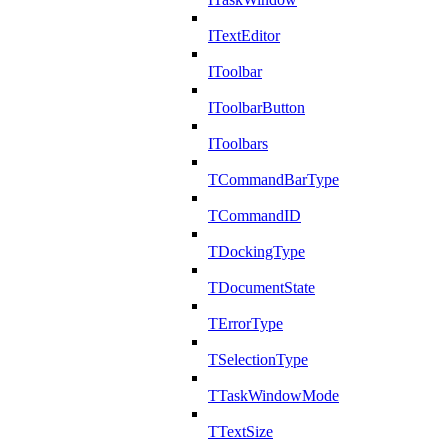
ITextEditor
IToolbar
IToolbarButton
IToolbars
TCommandBarType
TCommandID
TDockingType
TDocumentState
TErrorType
TSelectionType
TTaskWindowMode
TTextSize