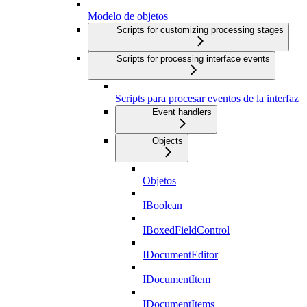
Modelo de objetos
Scripts for customizing processing stages
Scripts for processing interface events
Scripts para procesar eventos de la interfaz
Event handlers
Objects
Objetos
IBoolean
IBoxedFieldControl
IDocumentEditor
IDocumentItem
IDocumentItems