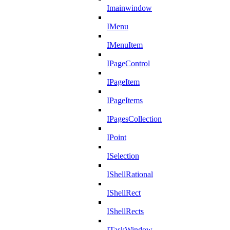
Imainwindow
IMenu
IMenuItem
IPageControl
IPageItem
IPageItems
IPagesCollection
IPoint
ISelection
IShellRational
IShellRect
IShellRects
ITaskWindow