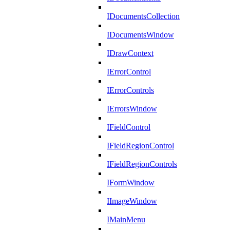
IDocumentsCollection
IDocumentsWindow
IDrawContext
IErrorControl
IErrorControls
IErrorsWindow
IFieldControl
IFieldRegionControl
IFieldRegionControls
IFormWindow
IImageWindow
IMainMenu