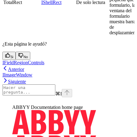
TotalRect
IShellRect
De solo lectura
formulario, la
ventana del
formulario
muestra barra
de
desplazamient
¿Esta página le ayudó?
Si
No
IFieldRegionControls
Anterior
IImageWindow
Siguiente
⌘
I
ABBYY Documentation
home page