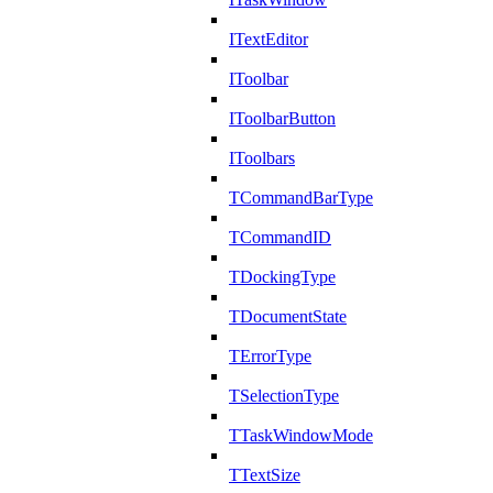
ITextEditor
IToolbar
IToolbarButton
IToolbars
TCommandBarType
TCommandID
TDockingType
TDocumentState
TErrorType
TSelectionType
TTaskWindowMode
TTextSize