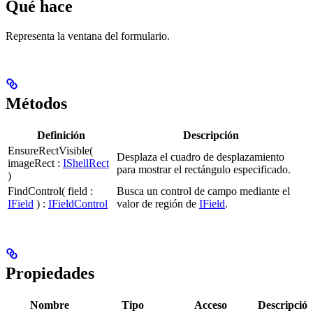
Qué hace
Representa la ventana del formulario.
Métodos
Definición
Descripción
EnsureRectVisible(
Desplaza el cuadro de desplazamiento
imageRect :
IShellRect
para mostrar el rectángulo especificado.
)
FindControl( field :
Busca un control de campo mediante el
IField
) :
IFieldControl
valor de región de
IField
.
Propiedades
Nombre
Tipo
Acceso
Descripció