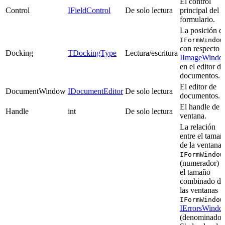
El control
Control
IFieldControl
De solo lectura
principal del
formulario.
La posición d
IFormWindow
con respecto a
Docking
TDockingType
Lectura/escritura
IImageWindo
en el editor de
documentos.
El editor de
DocumentWindow
IDocumentEditor
De solo lectura
documentos.
El handle de l
Handle
int
De solo lectura
ventana.
La relación
entre el tamañ
de la ventana
IFormWindow
(numerador) y
el tamaño
combinado de
las ventanas
IFormWindow
IErrorsWind
(denominador