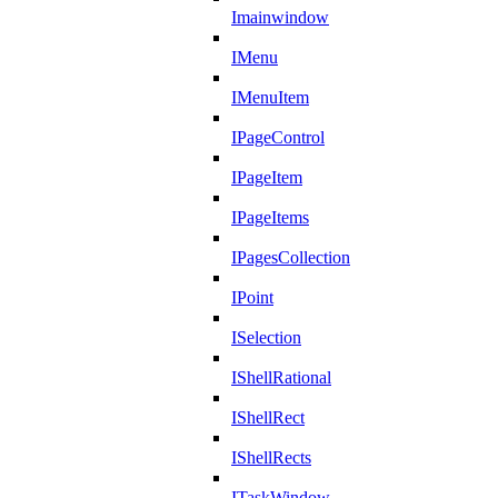
Imainwindow
IMenu
IMenuItem
IPageControl
IPageItem
IPageItems
IPagesCollection
IPoint
ISelection
IShellRational
IShellRect
IShellRects
ITaskWindow