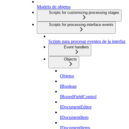
Modelo de objetos
Scripts for customizing processing stages
Scripts for processing interface events
Scripts para procesar eventos de la interfaz
Event handlers
Objects
Objetos
IBoolean
IBoxedFieldControl
IDocumentEditor
IDocumentItem
IDocumentItems