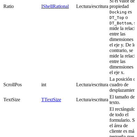
Si el valor de 
Ratio
IShellRational
Lectura/escritura
propiedad
es
Docking
o
DT_Top
, s
DT_Bottom
mide la relaci
entre las
dimensiones 
el eje y. De lo
contrario, se
mide la relaci
entre las
dimensiones 
el eje x.
La posición d
ScrollPos
int
Lectura/escritura
cuadro de
desplazamient
El tamaño del
TextSize
TTextSize
Lectura/escritura
texto.
El rectángulo
de todo el
formulario. Si
el área de
cliente es más
pequeña que e