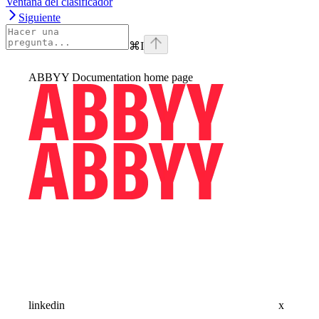
Ventana del clasificador
Siguiente
⌘
I
ABBYY Documentation
home page
linkedin
x