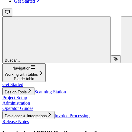
Get Started
Buscar...
Navigation
Working with tables
Pie de tabla
Get Started
Scanning Station
Design Tools
Project Setup
Administration
Operator Guides
Invoice Processing
Developer & Integrations
Release Notes