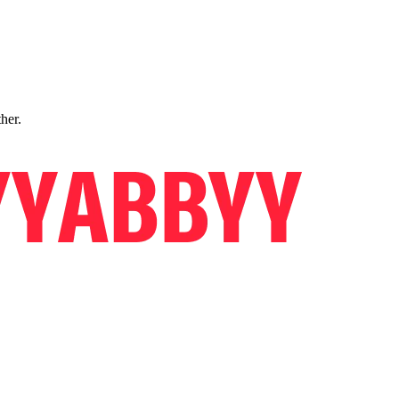
ther.