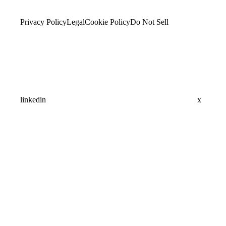
Privacy Policy
Legal
Cookie Policy
Do Not Sell
linkedin
x
Assistant