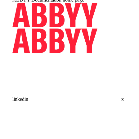
linkedin
x