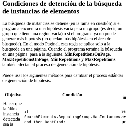
Condiciones de detención de la búsqueda
de instancias de elementos
La búsqueda de instancias se detiene (en la rama en cuestión) si el
programa encuentra una hipótesis vacía para un grupo (es decir, un
grupo que tiene una región vacía) o si el programa ya no puede
generar más hipótesis (no quedan más hipótesis en el área de
búsqueda). En el modo Paginal, esta regla se aplica solo a la
búsqueda en una página. Cuando el programa termina la búsqueda
en una página, pasa a la siguiente.
MinRepetitionsOnPage
,
MaxRepetitionsOnPage
,
MinRepetitions
y
MaxRepetitions
también afectan al proceso de generación de hipótesis.
Puede usar los siguientes métodos para cambiar el proceso estándar
de generación de hipótesis:
Objetivo
Condición
in
Hacer que
la última
rel
if
instancia
av
SearchElements.RepeatingGroup.HasInstances
detectada
pr
and then DontFind;
sea la