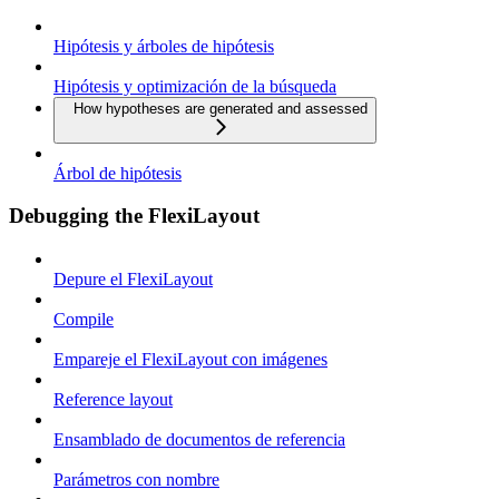
Hipótesis y árboles de hipótesis
Hipótesis y optimización de la búsqueda
How hypotheses are generated and assessed
Árbol de hipótesis
Debugging the FlexiLayout
Depure el FlexiLayout
Compile
Empareje el FlexiLayout con imágenes
Reference layout
Ensamblado de documentos de referencia
Parámetros con nombre