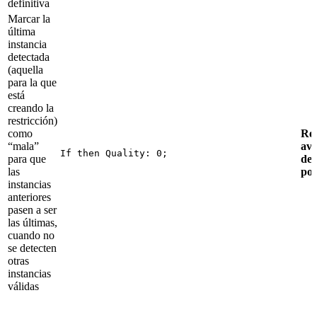
definitiva
Marcar la
última
instancia
detectada
(aquella
para la que
está
creando la
restricción)
como
Rel
“mala”
av
If then Quality: 0;
para que
de
las
po
instancias
anteriores
pasen a ser
las últimas,
cuando no
se detecten
otras
instancias
válidas