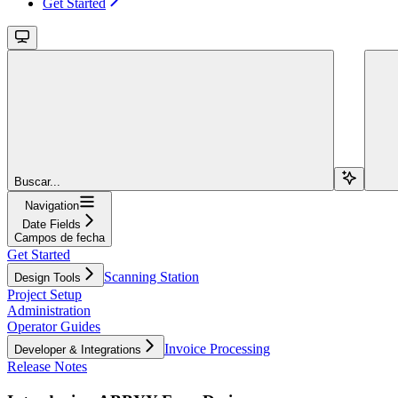
Get Started
Buscar...
Navigation
Date Fields
Campos de fecha
Get Started
Scanning Station
Design Tools
Project Setup
Administration
Operator Guides
Invoice Processing
Developer & Integrations
Release Notes