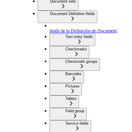
Document sets
Document Definition fields
fields de la Definición de Document
Text entry fields
Checkmarks
Checkmark groups
Barcodes
Pictures
Tables
Field group
Service fields