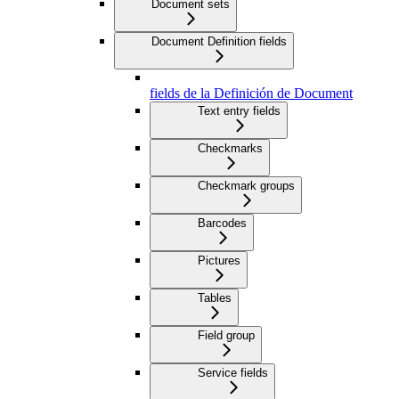
Document sets
Document Definition fields
fields de la Definición de Document
Text entry fields
Checkmarks
Checkmark groups
Barcodes
Pictures
Tables
Field group
Service fields