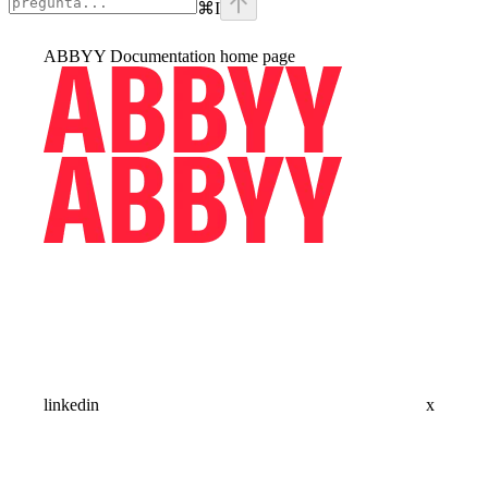
⌘
I
ABBYY Documentation
home page
linkedin
x