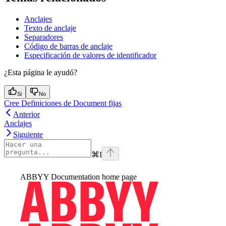
Anclajes
Texto de anclaje
Separadores
Código de barras de anclaje
Especificación de valores de identificador
¿Esta página le ayudó?
Si
No
Cree Definiciones de Document fijas
Anterior
Anclajes
Siguiente
⌘
I
ABBYY Documentation
home page