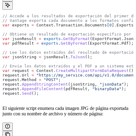
// Accede a los resultados de exportación del primer do
// Vantage exporta cada documento a los formatos config
var
 exports
 =
 Context
.
Transaction
.
Documents
[
0
].
Exports
;
// Obtiene un resultado de exportación específico por f
var
 jsonResult
 =
 exports
.
GetByFormat
(
ExportFormat
.
Json
)
var
 pdfResult
 =
 exports
.
GetByFormat
(
ExportFormat
.
Pdf
);
// Lee los datos extraídos del resultado de exportación
var
 jsonString
 =
 jsonResult
.
ToJson
();
// Envía los datos extraídos y el PDF a un sistema exte
var
 request
 =
 Context
.
CreateMultipartFormDataRequest
();
request
.
Url
 =
 "https://my_service.com/api/v1.0/document
request
.
Method
 =
 "POST"
;
request
.
AppendStringContent
(
jsonString
, 
"jsonData"
);
request
.
AppendFileContent
(
pdfResult
, 
"binaryData"
);
request
.
Send
();
El siguiente script enumera cada imagen JPG de página exportada
junto con su nombre de archivo y número de página: