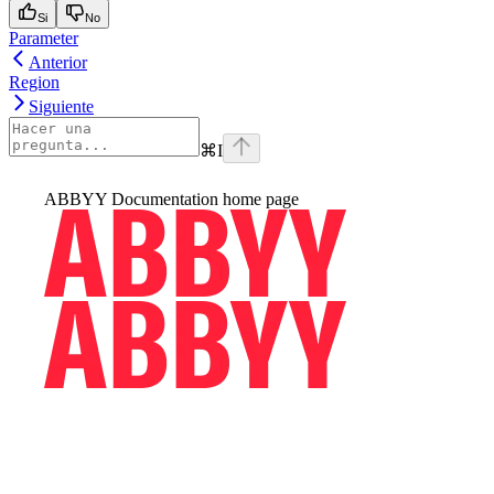
Si
No
Parameter
Anterior
Region
Siguiente
⌘
I
ABBYY Documentation
home page