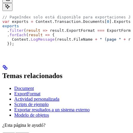
// PageIndex solo está disponible para exportaciones JP
var
 exports
 =
 Context
.
Transaction
.
Documents
[
0
].
Exports
;
exports
  .
filter
(
result
 =>
 result
.
ExportFormat
 ===
 ExportForma
  .
forEach
(
result
 =>
 {
    Context
.
LogMessage
(
result
.
FileName
 +
 " (page "
 +
 re
  });
Temas relacionados
Document
ExportFormat
Actividad personalizada
Scripts de ejemplo
Exportar resultados a un sistema externo
Modelo de objetos
¿Esta página le ayudó?