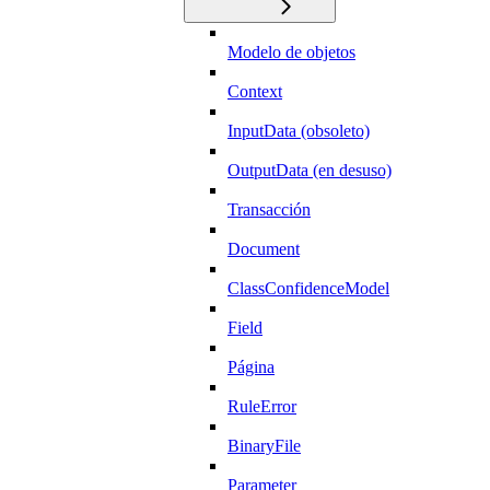
Modelo de objetos
Context
InputData (obsoleto)
OutputData (en desuso)
Transacción
Document
ClassConfidenceModel
Field
Página
RuleError
BinaryFile
Parameter