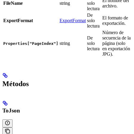
El nombre del
FileName
string
solo
archivo.
lectura
De
El formato de
ExportFormat
ExportFormat
solo
exportación.
lectura
Número de
De
secuencia de la
string
solo
página (solo
Properties["PageIndex"]
lectura
en exportación
JPG).
Métodos
ToJson