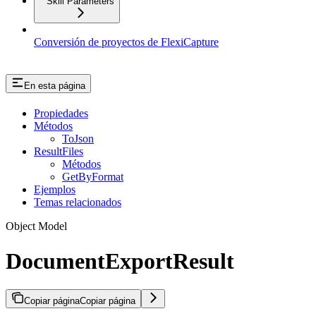
Skill Parameters
Conversión de proyectos de FlexiCapture
En esta página
Propiedades
Métodos
ToJson
ResultFiles
Métodos
GetByFormat
Ejemplos
Temas relacionados
Object Model
DocumentExportResult
Copiar página
Copiar página