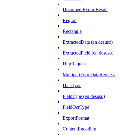
DocumentExportResult
Region
Rectangle
ExtractedData (en desuso)
ExtractedField (en desuso)
HttpRequest
MultipartFormDataRequest
DataType
FieldType (en desuso)
FieldOcrType
ExportFormat
ContentEncoding