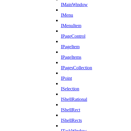
IMainWindow
IMenu
IMenuItem
IPageControl
IPageItem
IPageItems
IPagesCollection
IPoint
ISelection
IShellRational
IShellRect
IShellRects
ITaskWindow