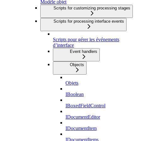
Modèle objet
Scripts for customizing processing stages
Scripts for processing interface events
Scripts pour gérer les événements
d’interface
Event handlers
Objects
Objets
IBoolean
IBoxedFieldControl
IDocumentEditor
IDocumentItem
IDocumentItems