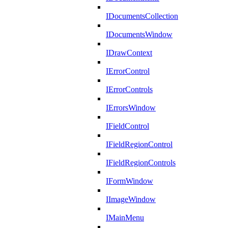
IDocumentsCollection
IDocumentsWindow
IDrawContext
IErrorControl
IErrorControls
IErrorsWindow
IFieldControl
IFieldRegionControl
IFieldRegionControls
IFormWindow
IImageWindow
IMainMenu