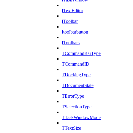
ITextEditor
IToolbar
Itoolbarbutton
IToolbars
TCommandBarType
TCommandID
TDockingType
TDocumentState
TErrorType
TSelectionType
TTaskWindowMode
TTextSize