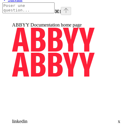
⌘
I
ABBYY Documentation
home page
linkedin
x