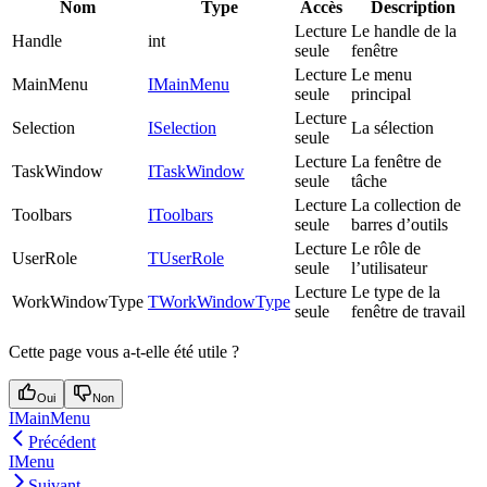
Nom
Type
Accès
Description
Lecture
Le handle de la
Handle
int
seule
fenêtre
Lecture
Le menu
MainMenu
IMainMenu
seule
principal
Lecture
Selection
ISelection
La sélection
seule
Lecture
La fenêtre de
TaskWindow
ITaskWindow
seule
tâche
Lecture
La collection de
Toolbars
IToolbars
seule
barres d’outils
Lecture
Le rôle de
UserRole
TUserRole
seule
l’utilisateur
Lecture
Le type de la
WorkWindowType
TWorkWindowType
seule
fenêtre de travail
Cette page vous a-t-elle été utile ?
Oui
Non
IMainMenu
Précédent
IMenu
Suivant