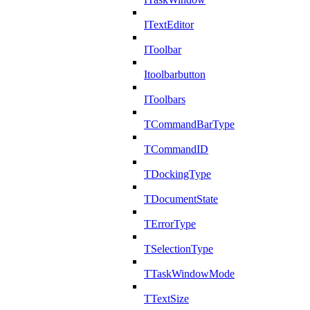
ITextEditor
IToolbar
Itoolbarbutton
IToolbars
TCommandBarType
TCommandID
TDockingType
TDocumentState
TErrorType
TSelectionType
TTaskWindowMode
TTextSize