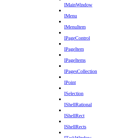
IMainWindow
IMenu
IMenuItem
IPageControl
IPageItem
IPageItems
IPagesCollection
IPoint
ISelection
IShellRational
IShellRect
IShellRects
ITaskWindow