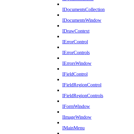
IDocumentsCollection
IDocumentsWindow
IDrawContext
IErrorControl
IErrorControls
IErrorsWindow
IFieldControl
IFieldRegionControl
IFieldRegionControls
IFormWindow
IImageWindow
IMainMenu