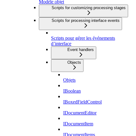
Modèle objet
Scripts for customizing processing stages
Scripts for processing interface events
Scripts pour gérer les événements
d’interface
Event handlers
Objects
Objets
IBoolean
IBoxedFieldControl
IDocumentEditor
IDocumentItem
IDocumentItems