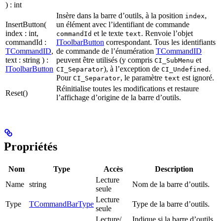
) : int
Insère dans la barre d’outils, à la position
,
index
InsertButton(
un élément avec l’identifiant de commande
index : int,
et le texte
. Renvoie l’objet
commandId
text
commandId :
IToolbarButton
correspondant. Tous les identifiants
TCommandID
,
de commande de l’énumération
TCommandID
text : string ) :
peuvent être utilisés (y compris
et
CI_SubMenu
IToolbarButton
), à l’exception de
.
CI_Separator
CI_Undefined
Pour
, le paramètre
est ignoré.
CI_Separator
text
Réinitialise toutes les modifications et restaure
Reset()
l’affichage d’origine de la barre d’outils.
Propriétés
Nom
Type
Accès
Description
Lecture
Name
string
Nom de la barre d’outils.
seule
Lecture
Type
TCommandBarType
Type de la barre d’outils.
seule
Lecture/
Indique si la barre d’outils