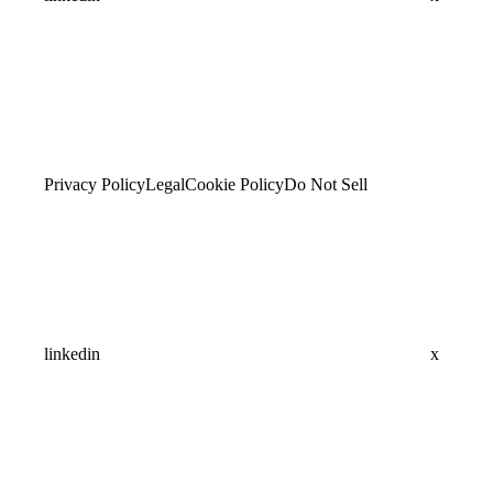
Privacy Policy
Legal
Cookie Policy
Do Not Sell
linkedin
x