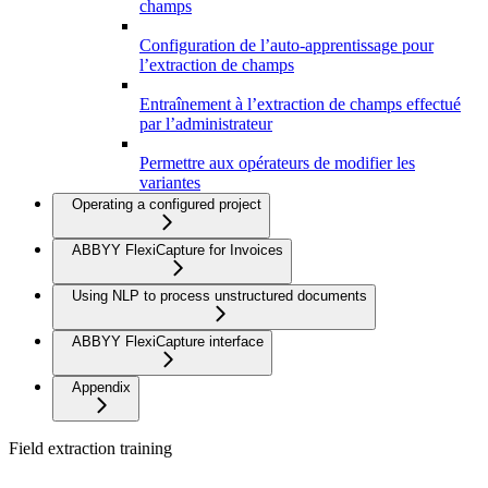
champs
Configuration de l’auto-apprentissage pour
l’extraction de champs
Entraînement à l’extraction de champs effectué
par l’administrateur
Permettre aux opérateurs de modifier les
variantes
Operating a configured project
ABBYY FlexiCapture for Invoices
Using NLP to process unstructured documents
ABBYY FlexiCapture interface
Appendix
Field extraction training