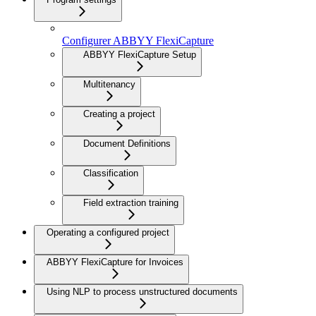
Configurer ABBYY FlexiCapture
ABBYY FlexiCapture Setup
Multitenancy
Creating a project
Document Definitions
Classification
Field extraction training
Operating a configured project
ABBYY FlexiCapture for Invoices
Using NLP to process unstructured documents